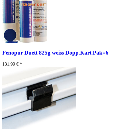
Fenopur Duett 825g weiss Dopp.Kart.Pak=6
131,99 € *