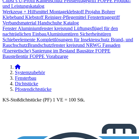
Clipsi`s
U-Profil Kantenschutz
Fenstertragegriff
FOPPE Produkt-
und Leistungskatalog
Werkzeug + Hilfsmittel
Montageklebstoff
Projahn Bohrer
Klebeband
Klebstoff
Reiniger-Pflegemittel
Fenstertragegriff
Verbandsmaterial
Handschuhe
Katalog
Fenster
Aluminiumfenster kreisrund
Lüftungsflügel für den
nachträglichen Einbau​
Aluminiumtüren
Sicherheitstüren
Schiebeelemente
Komplettlösungen für Insektenschutz
Brand- und
Rauchschutz​
Brandschutzfenster kreisrund
NRWG
Fassaden
(Energetische) Sanierung im Bestand
Bausätze
FOPPE
Baustellentür
FOPPE Vorabzarge
Systemzubehör
Fensterbau
Dichtstücke
Pfostendichtstücke
KS-Stoßdichtstücke (PF) 1 VE = 100 Stk.