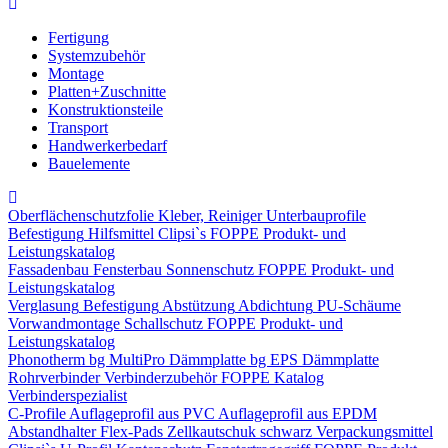
Fertigung
Systemzubehör
Montage
Platten+Zuschnitte
Konstruktionsteile
Transport
Handwerkerbedarf
Bauelemente
Oberflächenschutzfolie
Kleber, Reiniger
Unterbauprofile
Befestigung
Hilfsmittel
Clipsi`s
FOPPE Produkt- und
Leistungskatalog
Fassadenbau
Fensterbau
Sonnenschutz
FOPPE Produkt- und
Leistungskatalog
Verglasung
Befestigung
Abstützung
Abdichtung
PU-Schäume
Vorwandmontage
Schallschutz
FOPPE Produkt- und
Leistungskatalog
Phonotherm
bg MultiPro Dämmplatte
bg EPS Dämmplatte
Rohrverbinder
Verbinderzubehör
FOPPE Katalog
Verbinderspezialist
C-Profile
Auflageprofil aus PVC
Auflageprofil aus EPDM
Abstandhalter Flex-Pads
Zellkautschuk schwarz
Verpackungsmittel