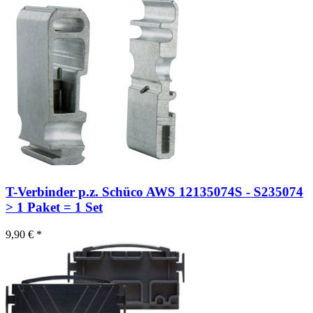
T-Verbinder p.z. Schüco AWS 12135074S - S235074
> 1 Paket = 1 Set
9,90 € *