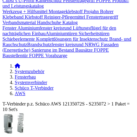
Clipsi`s
U-Profil Kantenschutz
Fenstertragegriff
FOPPE Produkt-
und Leistungskatalog
Werkzeug + Hilfsmittel
Montageklebstoff
Projahn Bohrer
Klebeband
Klebstoff
Reiniger-Pflegemittel
Fenstertragegriff
Verbandsmaterial
Handschuhe
Katalog
Fenster
Aluminiumfenster kreisrund
Lüftungsflügel für den
nachträglichen Einbau​
Aluminiumtüren
Sicherheitstüren
Schiebeelemente
Komplettlösungen für Insektenschutz
Brand- und
Rauchschutz​
Brandschutzfenster kreisrund
NRWG
Fassaden
(Energetische) Sanierung im Bestand
Bausätze
FOPPE
Baustellentür
FOPPE Vorabzarge
Systemzubehör
Fensterbau
Systemverbinder
Schüco T-Verbinder
AWS
T-Verbinder p.z. Schüco AWS 12135072S - S235072 > 1 Paket =
10 Set's