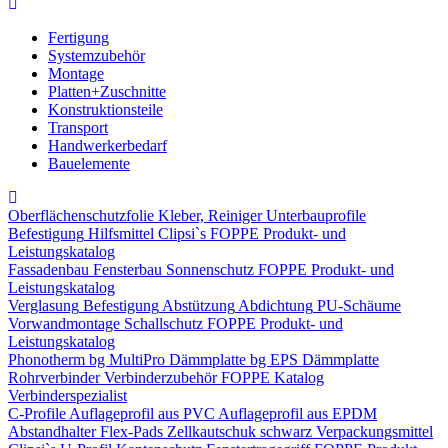
Fertigung
Systemzubehör
Montage
Platten+Zuschnitte
Konstruktionsteile
Transport
Handwerkerbedarf
Bauelemente
Oberflächenschutzfolie
Kleber, Reiniger
Unterbauprofile
Befestigung
Hilfsmittel
Clipsi`s
FOPPE Produkt- und
Leistungskatalog
Fassadenbau
Fensterbau
Sonnenschutz
FOPPE Produkt- und
Leistungskatalog
Verglasung
Befestigung
Abstützung
Abdichtung
PU-Schäume
Vorwandmontage
Schallschutz
FOPPE Produkt- und
Leistungskatalog
Phonotherm
bg MultiPro Dämmplatte
bg EPS Dämmplatte
Rohrverbinder
Verbinderzubehör
FOPPE Katalog
Verbinderspezialist
C-Profile
Auflageprofil aus PVC
Auflageprofil aus EPDM
Abstandhalter Flex-Pads
Zellkautschuk schwarz
Verpackungsmittel