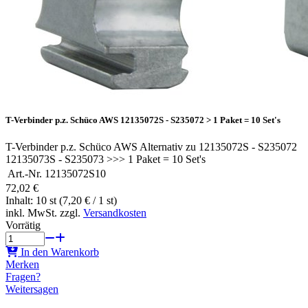
T-Verbinder p.z. Schüco AWS 12135072S - S235072 > 1 Paket = 10 Set's
T-Verbinder p.z. Schüco AWS Alternativ zu 12135072S - S235072
12135073S - S235073 >>> 1 Paket = 10 Set's
Art.-Nr.
12135072S10
72,02 €
Inhalt: 10 st (7,20 € / 1 st)
inkl. MwSt. zzgl.
Versandkosten
Vorrätig
In den Warenkorb
Merken
Fragen?
Weitersagen