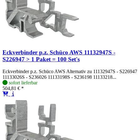
Eckverbinder p.z. Schüco AWS 11132947S -
S226947 > 1 Paket = 100 Set's
Eckverbinder p.z. Schüco AWS Alternativ zu 11132947S - S226947
11133026S - S236026 11133198S - S236198 11133218...
sofort lieferbar
504,81 € *