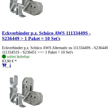
Eckverbinder p.z. Schüco AWS 11133449S -
S236449 > 1 Paket = 10 Set's
Eckverbinder p.z. Schüco AWS Alternativ zu 11133449S - S236449
11133451S - S236451 >>> 1 Paket = 10 Set's
sofort lieferbar
83,90 € *