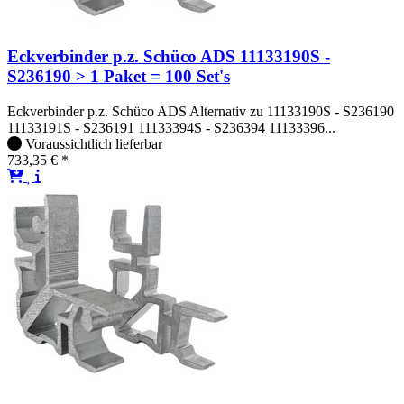
Eckverbinder p.z. Schüco ADS 11133190S -
S236190 > 1 Paket = 100 Set's
Eckverbinder p.z. Schüco ADS Alternativ zu 11133190S - S236190
11133191S - S236191 11133394S - S236394 11133396...
Voraussichtlich lieferbar
733,35 € *