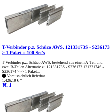
T-Verbinder p.z. Schüco AWS, 12133173S - S236173
> 1 Paket = 100 Set's
T-Verbinder p.z. Schüco AWS, bestehend aus einem A-Teil und
zwei B-Teilen Alternativ zu 12133173S - S236173 12133174S -
S236174 >>> 1 Paket...
Voraussichtlich lieferbar
1.426,19 € *