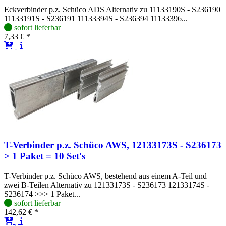
Eckverbinder p.z. Schüco ADS Alternativ zu 11133190S - S236190
11133191S - S236191 11133394S - S236394 11133396...
sofort lieferbar
7,33 € *
T-Verbinder p.z. Schüco AWS, 12133173S - S236173
> 1 Paket = 10 Set's
T-Verbinder p.z. Schüco AWS, bestehend aus einem A-Teil und
zwei B-Teilen Alternativ zu 12133173S - S236173 12133174S -
S236174 >>> 1 Paket...
sofort lieferbar
142,62 € *