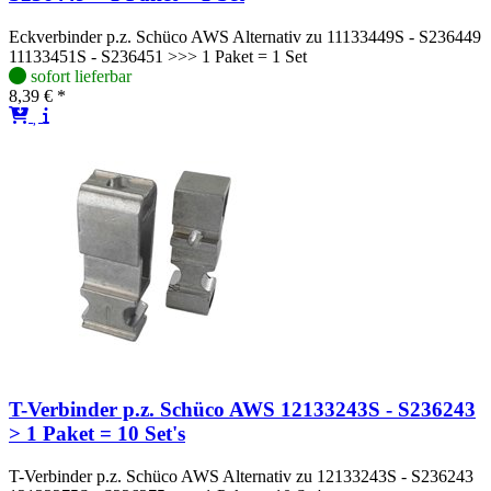
Eckverbinder p.z. Schüco AWS Alternativ zu 11133449S - S236449
11133451S - S236451 >>> 1 Paket = 1 Set
sofort lieferbar
8,39 € *
T-Verbinder p.z. Schüco AWS 12133243S - S236243
> 1 Paket = 10 Set's
T-Verbinder p.z. Schüco AWS Alternativ zu 12133243S - S236243