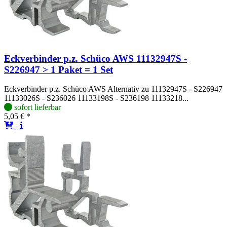
Eckverbinder p.z. Schüco AWS 11132947S -
S226947 > 1 Paket = 1 Set
Eckverbinder p.z. Schüco AWS Alternativ zu 11132947S - S226947
11133026S - S236026 11133198S - S236198 11133218...
sofort lieferbar
5,05 € *