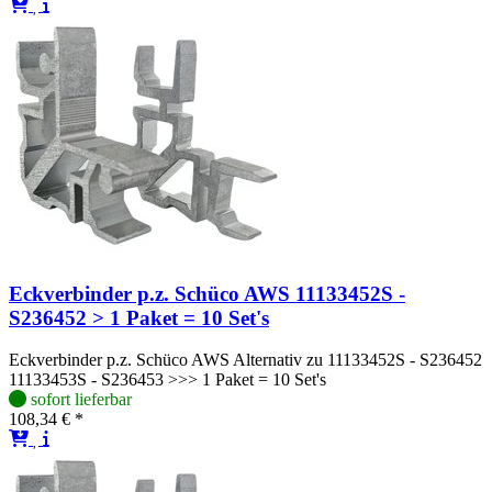
Eckverbinder p.z. Schüco AWS 11133452S -
S236452 > 1 Paket = 10 Set's
Eckverbinder p.z. Schüco AWS Alternativ zu 11133452S - S236452
11133453S - S236453 >>> 1 Paket = 10 Set's
sofort lieferbar
108,34 € *