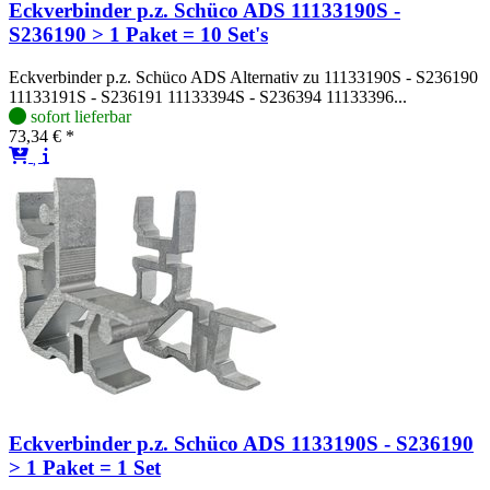
Eckverbinder p.z. Schüco ADS 11133190S -
S236190 > 1 Paket = 10 Set's
Eckverbinder p.z. Schüco ADS Alternativ zu 11133190S - S236190
11133191S - S236191 11133394S - S236394 11133396...
sofort lieferbar
73,34 € *
Eckverbinder p.z. Schüco ADS 1133190S - S236190
> 1 Paket = 1 Set