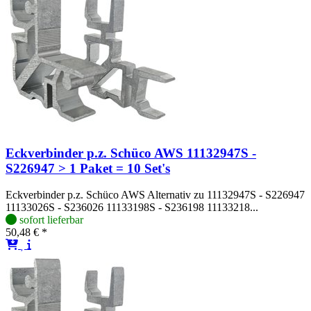
Eckverbinder p.z. Schüco AWS 11132947S -
S226947 > 1 Paket = 10 Set's
Eckverbinder p.z. Schüco AWS Alternativ zu 11132947S - S226947
11133026S - S236026 11133198S - S236198 11133218...
sofort lieferbar
50,48 € *