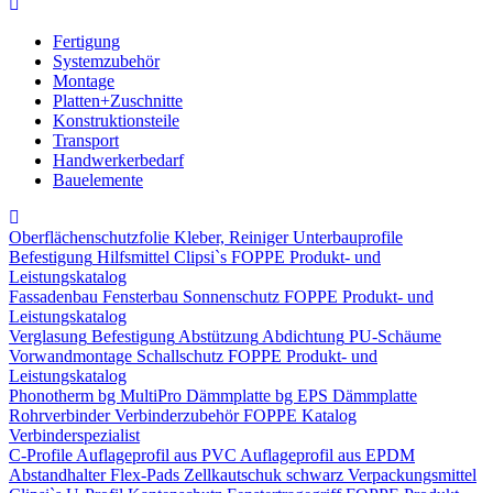
Fertigung
Systemzubehör
Montage
Platten+Zuschnitte
Konstruktionsteile
Transport
Handwerkerbedarf
Bauelemente
Oberflächenschutzfolie
Kleber, Reiniger
Unterbauprofile
Befestigung
Hilfsmittel
Clipsi`s
FOPPE Produkt- und
Leistungskatalog
Fassadenbau
Fensterbau
Sonnenschutz
FOPPE Produkt- und
Leistungskatalog
Verglasung
Befestigung
Abstützung
Abdichtung
PU-Schäume
Vorwandmontage
Schallschutz
FOPPE Produkt- und
Leistungskatalog
Phonotherm
bg MultiPro Dämmplatte
bg EPS Dämmplatte
Rohrverbinder
Verbinderzubehör
FOPPE Katalog
Verbinderspezialist
C-Profile
Auflageprofil aus PVC
Auflageprofil aus EPDM
Abstandhalter Flex-Pads
Zellkautschuk schwarz
Verpackungsmittel