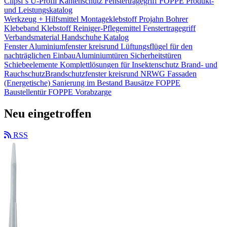
Clipsi`s
U-Profil Kantenschutz
Fenstertragegriff
FOPPE Produkt-
und Leistungskatalog
Werkzeug + Hilfsmittel
Montageklebstoff
Projahn Bohrer
Klebeband
Klebstoff
Reiniger-Pflegemittel
Fenstertragegriff
Verbandsmaterial
Handschuhe
Katalog
Fenster
Aluminiumfenster kreisrund
Lüftungsflügel für den
nachträglichen Einbau​
Aluminiumtüren
Sicherheitstüren
Schiebeelemente
Komplettlösungen für Insektenschutz
Brand- und
Rauchschutz​
Brandschutzfenster kreisrund
NRWG
Fassaden
(Energetische) Sanierung im Bestand
Bausätze
FOPPE
Baustellentür
FOPPE Vorabzarge
Neu eingetroffen
RSS