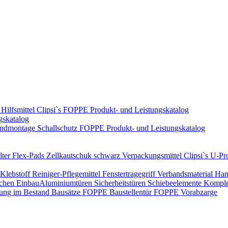
Hilfsmittel
Clipsi`s
FOPPE Produkt- und Leistungskatalog
gskatalog
ndmontage
Schallschutz
FOPPE Produkt- und Leistungskatalog
ter Flex-Pads
Zellkautschuk schwarz
Verpackungsmittel
Clipsi`s
U-Pro
Klebstoff
Reiniger-Pflegemittel
Fenstertragegriff
Verbandsmaterial
Han
ichen Einbau​
Aluminiumtüren
Sicherheitstüren
Schiebeelemente
Komplet
rung im Bestand
Bausätze
FOPPE Baustellentür
FOPPE Vorabzarge