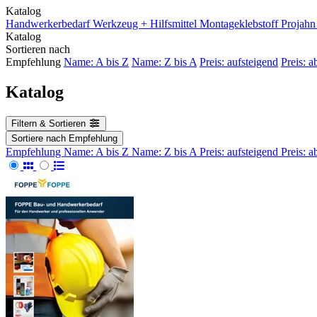
Katalog
Handwerkerbedarf
Werkzeug + Hilfsmittel
Montageklebstoff
Projahn
Katalog
Sortieren nach
Empfehlung
Name: A bis Z
Name: Z bis A
Preis: aufsteigend
Preis: a
Katalog
Filtern & Sortieren
Sortiere nach
Empfehlung
Empfehlung
Name: A bis Z
Name: Z bis A
Preis: aufsteigend
Preis: 