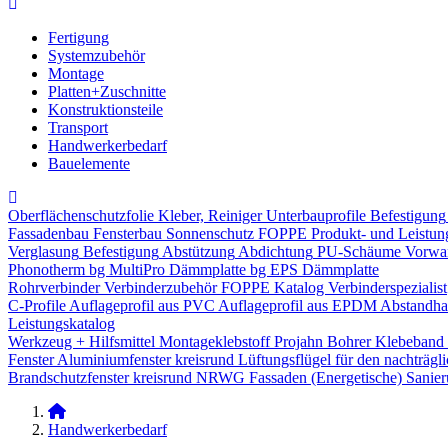
Fertigung
Systemzubehör
Montage
Platten+Zuschnitte
Konstruktionsteile
Transport
Handwerkerbedarf
Bauelemente
Oberflächenschutzfolie
Kleber, Reiniger
Unterbauprofile
Befestigung
Fassadenbau
Fensterbau
Sonnenschutz
FOPPE Produkt- und Leistun
Verglasung
Befestigung
Abstützung
Abdichtung
PU-Schäume
Vorwa
Phonotherm
bg MultiPro Dämmplatte
bg EPS Dämmplatte
Rohrverbinder
Verbinderzubehör
FOPPE Katalog Verbinderspezialist
C-Profile
Auflageprofil aus PVC
Auflageprofil aus EPDM
Abstandhal
Leistungskatalog
Werkzeug + Hilfsmittel
Montageklebstoff
Projahn Bohrer
Klebeband
Fenster
Aluminiumfenster kreisrund
Lüftungsflügel für den nachträgl
Brandschutzfenster kreisrund
NRWG
Fassaden
(Energetische) Sanie
Handwerkerbedarf