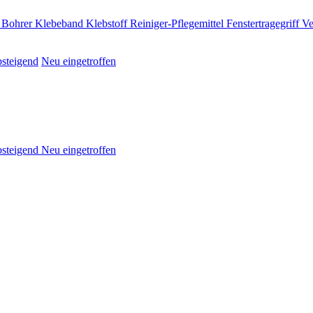
 Bohrer
Klebeband
Klebstoff
Reiniger-Pflegemittel
Fenstertragegriff
Ve
bsteigend
Neu eingetroffen
absteigend
Neu eingetroffen