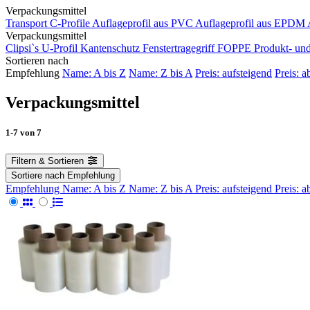
Verpackungsmittel
Transport
C-Profile
Auflageprofil aus PVC
Auflageprofil aus EPDM
Verpackungsmittel
Clipsi`s
U-Profil Kantenschutz
Fenstertragegriff
FOPPE Produkt- und
Sortieren nach
Empfehlung
Name: A bis Z
Name: Z bis A
Preis: aufsteigend
Preis: a
Verpackungsmittel
1-7
von
7
Filtern & Sortieren
Sortiere nach
Empfehlung
Empfehlung
Name: A bis Z
Name: Z bis A
Preis: aufsteigend
Preis: 