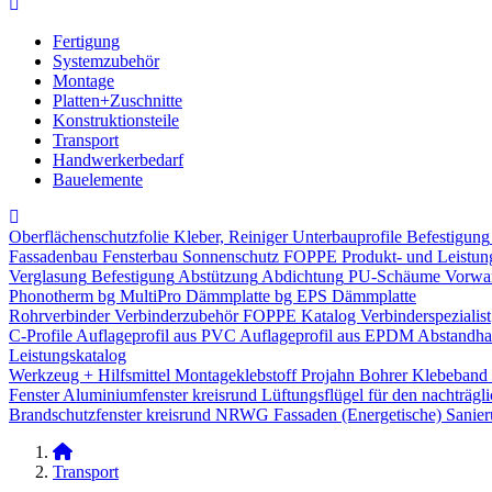
Fertigung
Systemzubehör
Montage
Platten+Zuschnitte
Konstruktionsteile
Transport
Handwerkerbedarf
Bauelemente
Oberflächenschutzfolie
Kleber, Reiniger
Unterbauprofile
Befestigung
Fassadenbau
Fensterbau
Sonnenschutz
FOPPE Produkt- und Leistun
Verglasung
Befestigung
Abstützung
Abdichtung
PU-Schäume
Vorwa
Phonotherm
bg MultiPro Dämmplatte
bg EPS Dämmplatte
Rohrverbinder
Verbinderzubehör
FOPPE Katalog Verbinderspezialist
C-Profile
Auflageprofil aus PVC
Auflageprofil aus EPDM
Abstandhal
Leistungskatalog
Werkzeug + Hilfsmittel
Montageklebstoff
Projahn Bohrer
Klebeband
Fenster
Aluminiumfenster kreisrund
Lüftungsflügel für den nachträgl
Brandschutzfenster kreisrund
NRWG
Fassaden
(Energetische) Sanie
Transport