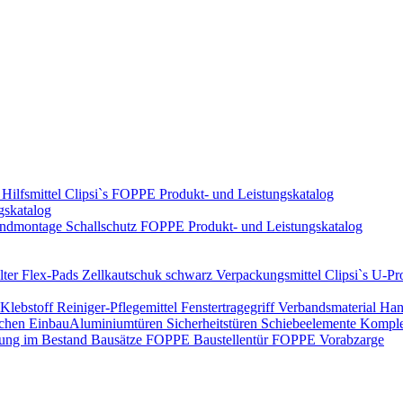
Hilfsmittel
Clipsi`s
FOPPE Produkt- und Leistungskatalog
gskatalog
ndmontage
Schallschutz
FOPPE Produkt- und Leistungskatalog
ter Flex-Pads
Zellkautschuk schwarz
Verpackungsmittel
Clipsi`s
U-Pro
Klebstoff
Reiniger-Pflegemittel
Fenstertragegriff
Verbandsmaterial
Han
ichen Einbau​
Aluminiumtüren
Sicherheitstüren
Schiebeelemente
Komplet
rung im Bestand
Bausätze
FOPPE Baustellentür
FOPPE Vorabzarge