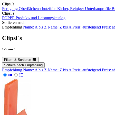
Clipsi`s
Fertigung
Oberflächenschutzfolie
Kleber, Reiniger
Unterbauprofile
B
Clipsi`s
FOPPE Produkt- und Leistungskatalog
Sortieren nach
Empfehlung
Name: A bis Z
Name: Z bis A
Preis: aufsteigend
Preis: a
Clipsi`s
1-5
von
5
Filtern & Sortieren
Sortiere nach
Empfehlung
Empfehlung
Name: A bis Z
Name: Z bis A
Preis: aufsteigend
Preis: 