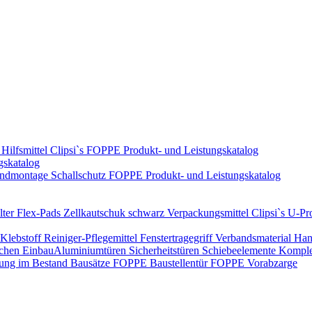
Hilfsmittel
Clipsi`s
FOPPE Produkt- und Leistungskatalog
gskatalog
ndmontage
Schallschutz
FOPPE Produkt- und Leistungskatalog
ter Flex-Pads
Zellkautschuk schwarz
Verpackungsmittel
Clipsi`s
U-Pro
Klebstoff
Reiniger-Pflegemittel
Fenstertragegriff
Verbandsmaterial
Han
ichen Einbau​
Aluminiumtüren
Sicherheitstüren
Schiebeelemente
Komplet
rung im Bestand
Bausätze
FOPPE Baustellentür
FOPPE Vorabzarge