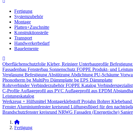
Fertigung
Systemzubehör
Montage
Platten+Zuschnitte
Konstruktionsteile
Transport
Handwerkerbedarf
Bauelemente
Oberflächenschutzfolie
Kleber, Reiniger
Unterbauprofile
Befestigung
Fassadenbau
Fensterbau
Sonnenschutz
FOPPE Produkt- und Leistun
Verglasung
Befestigung
Abstützung
Abdichtung
PU-Schäume
Vorwa
Phonotherm
bg MultiPro Dämmplatte
bg EPS Dämmplatte
Rohrverbinder
Verbinderzubehör
FOPPE Katalog Verbinderspezialist
C-Profile
Auflageprofil aus PVC
Auflageprofil aus EPDM
Abstandhal
Leistungskatalog
Werkzeug + Hilfsmittel
Montageklebstoff
Projahn Bohrer
Klebeband
Fenster
Aluminiumfenster kreisrund
Lüftungsflügel für den nachträgl
Brandschutzfenster kreisrund
NRWG
Fassaden
(Energetische) Sanie
Fertigung