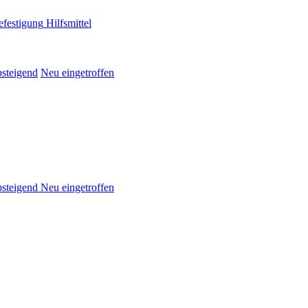
efestigung
Hilfsmittel
bsteigend
Neu eingetroffen
absteigend
Neu eingetroffen