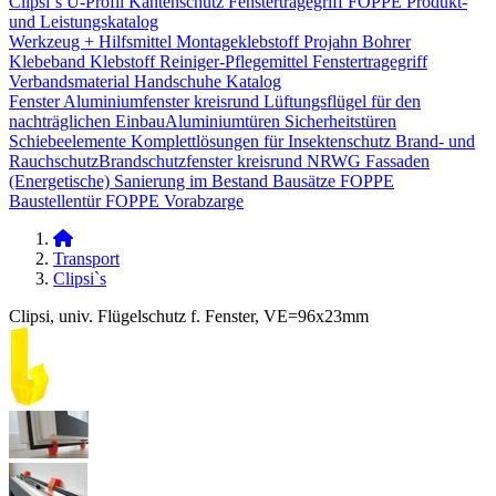
Clipsi`s
U-Profil Kantenschutz
Fenstertragegriff
FOPPE Produkt-
und Leistungskatalog
Werkzeug + Hilfsmittel
Montageklebstoff
Projahn Bohrer
Klebeband
Klebstoff
Reiniger-Pflegemittel
Fenstertragegriff
Verbandsmaterial
Handschuhe
Katalog
Fenster
Aluminiumfenster kreisrund
Lüftungsflügel für den
nachträglichen Einbau​
Aluminiumtüren
Sicherheitstüren
Schiebeelemente
Komplettlösungen für Insektenschutz
Brand- und
Rauchschutz​
Brandschutzfenster kreisrund
NRWG
Fassaden
(Energetische) Sanierung im Bestand
Bausätze
FOPPE
Baustellentür
FOPPE Vorabzarge
Transport
Clipsi`s
Clipsi, univ. Flügelschutz f. Fenster, VE=96x23mm