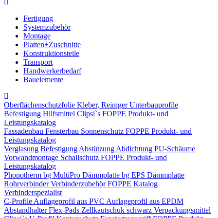
Fertigung
Systemzubehör
Montage
Platten+Zuschnitte
Konstruktionsteile
Transport
Handwerkerbedarf
Bauelemente
Oberflächenschutzfolie
Kleber, Reiniger
Unterbauprofile
Befestigung
Hilfsmittel
Clipsi`s
FOPPE Produkt- und
Leistungskatalog
Fassadenbau
Fensterbau
Sonnenschutz
FOPPE Produkt- und
Leistungskatalog
Verglasung
Befestigung
Abstützung
Abdichtung
PU-Schäume
Vorwandmontage
Schallschutz
FOPPE Produkt- und
Leistungskatalog
Phonotherm
bg MultiPro Dämmplatte
bg EPS Dämmplatte
Rohrverbinder
Verbinderzubehör
FOPPE Katalog
Verbinderspezialist
C-Profile
Auflageprofil aus PVC
Auflageprofil aus EPDM
Abstandhalter Flex-Pads
Zellkautschuk schwarz
Verpackungsmittel