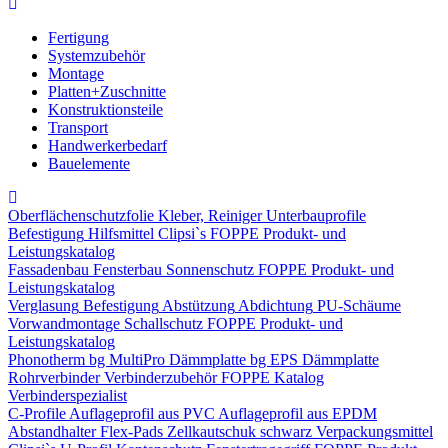
Fertigung
Systemzubehör
Montage
Platten+Zuschnitte
Konstruktionsteile
Transport
Handwerkerbedarf
Bauelemente
Oberflächenschutzfolie
Kleber, Reiniger
Unterbauprofile
Befestigung
Hilfsmittel
Clipsi`s
FOPPE Produkt- und
Leistungskatalog
Fassadenbau
Fensterbau
Sonnenschutz
FOPPE Produkt- und
Leistungskatalog
Verglasung
Befestigung
Abstützung
Abdichtung
PU-Schäume
Vorwandmontage
Schallschutz
FOPPE Produkt- und
Leistungskatalog
Phonotherm
bg MultiPro Dämmplatte
bg EPS Dämmplatte
Rohrverbinder
Verbinderzubehör
FOPPE Katalog
Verbinderspezialist
C-Profile
Auflageprofil aus PVC
Auflageprofil aus EPDM
Abstandhalter Flex-Pads
Zellkautschuk schwarz
Verpackungsmittel