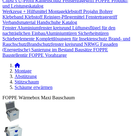
Clipsi`s
U-Profil Kantenschutz
Fenstertragegriff
FOPPE Produkt-
und Leistungskatalog
Werkzeug + Hilfsmittel
Montageklebstoff
Projahn Bohrer
Klebeband
Klebstoff
Reiniger-Pflegemittel
Fenstertragegriff
Verbandsmaterial
Handschuhe
Katalog
Fenster
Aluminiumfenster kreisrund
Lüftungsflügel für den
nachträglichen Einbau​
Aluminiumtüren
Sicherheitstüren
Schiebeelemente
Komplettlösungen für Insektenschutz
Brand- und
Rauchschutz​
Brandschutzfenster kreisrund
NRWG
Fassaden
(Energetische) Sanierung im Bestand
Bausätze
FOPPE
Baustellentür
FOPPE Vorabzarge
Montage
Abstützung
Stützschaum
Schäume erwärmen
FOPPE Wärmebox Maxi Bauschaum