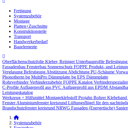
Fertigung
Systemzubehör
Montage
Platten+Zuschnitte
Konstruktionsteile
Transport
Handwerkerbedarf
Bauelemente
Oberflächenschutzfolie
Kleber, Reiniger
Unterbauprofile
Befestigung
Fassadenbau
Fensterbau
Sonnenschutz
FOPPE Produkt- und Leistun
Verglasung
Befestigung
Abstützung
Abdichtung
PU-Schäume
Vorwa
Phonotherm
bg MultiPro Dämmplatte
bg EPS Dämmplatte
Rohrverbinder
Verbinderzubehör
FOPPE Katalog Verbinderspezialist
C-Profile
Auflageprofil aus PVC
Auflageprofil aus EPDM
Abstandhal
Leistungskatalog
Werkzeug + Hilfsmittel
Montageklebstoff
Projahn Bohrer
Klebeband
Fenster
Aluminiumfenster kreisrund
Lüftungsflügel für den nachträgl
Brandschutzfenster kreisrund
NRWG
Fassaden
(Energetische) Sanie
Systemzubehör
Fensterbau