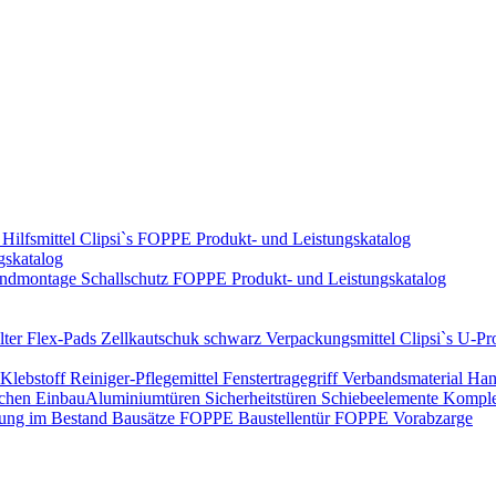
Hilfsmittel
Clipsi`s
FOPPE Produkt- und Leistungskatalog
gskatalog
ndmontage
Schallschutz
FOPPE Produkt- und Leistungskatalog
ter Flex-Pads
Zellkautschuk schwarz
Verpackungsmittel
Clipsi`s
U-Pro
Klebstoff
Reiniger-Pflegemittel
Fenstertragegriff
Verbandsmaterial
Han
ichen Einbau​
Aluminiumtüren
Sicherheitstüren
Schiebeelemente
Komplet
rung im Bestand
Bausätze
FOPPE Baustellentür
FOPPE Vorabzarge