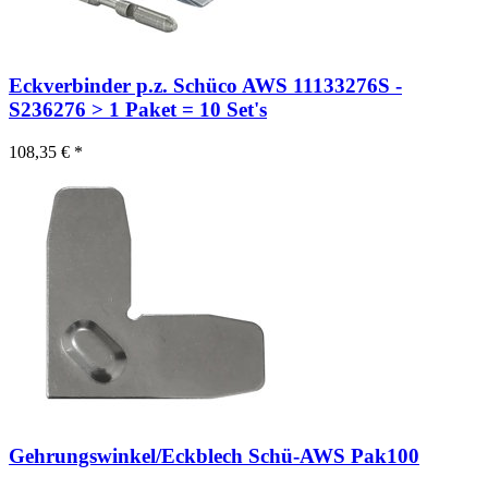
Eckverbinder p.z. Schüco AWS 11133276S -
S236276 > 1 Paket = 10 Set's
108,35 € *
Gehrungswinkel/Eckblech Schü-AWS Pak100