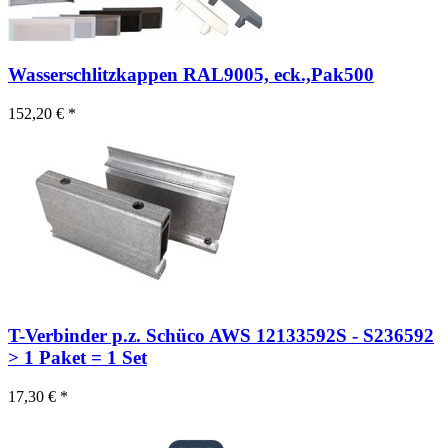
Wasserschlitzkappen RAL9005, eck.,Pak500
152,20 € *
T-Verbinder p.z. Schüco AWS 12133592S - S236592
> 1 Paket = 1 Set
17,30 € *