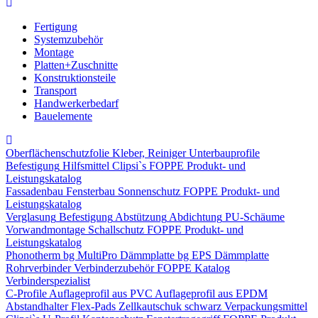
Fertigung
Systemzubehör
Montage
Platten+Zuschnitte
Konstruktionsteile
Transport
Handwerkerbedarf
Bauelemente
Oberflächenschutzfolie
Kleber, Reiniger
Unterbauprofile
Befestigung
Hilfsmittel
Clipsi`s
FOPPE Produkt- und
Leistungskatalog
Fassadenbau
Fensterbau
Sonnenschutz
FOPPE Produkt- und
Leistungskatalog
Verglasung
Befestigung
Abstützung
Abdichtung
PU-Schäume
Vorwandmontage
Schallschutz
FOPPE Produkt- und
Leistungskatalog
Phonotherm
bg MultiPro Dämmplatte
bg EPS Dämmplatte
Rohrverbinder
Verbinderzubehör
FOPPE Katalog
Verbinderspezialist
C-Profile
Auflageprofil aus PVC
Auflageprofil aus EPDM
Abstandhalter Flex-Pads
Zellkautschuk schwarz
Verpackungsmittel