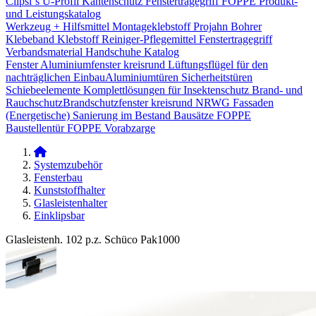
Clipsi`s
U-Profil Kantenschutz
Fenstertragegriff
FOPPE Produkt-
und Leistungskatalog
Werkzeug + Hilfsmittel
Montageklebstoff
Projahn Bohrer
Klebeband
Klebstoff
Reiniger-Pflegemittel
Fenstertragegriff
Verbandsmaterial
Handschuhe
Katalog
Fenster
Aluminiumfenster kreisrund
Lüftungsflügel für den
nachträglichen Einbau​
Aluminiumtüren
Sicherheitstüren
Schiebeelemente
Komplettlösungen für Insektenschutz
Brand- und
Rauchschutz​
Brandschutzfenster kreisrund
NRWG
Fassaden
(Energetische) Sanierung im Bestand
Bausätze
FOPPE
Baustellentür
FOPPE Vorabzarge
Systemzubehör
Fensterbau
Kunststoffhalter
Glasleistenhalter
Einklipsbar
Glasleistenh. 102 p.z. Schüco Pak1000