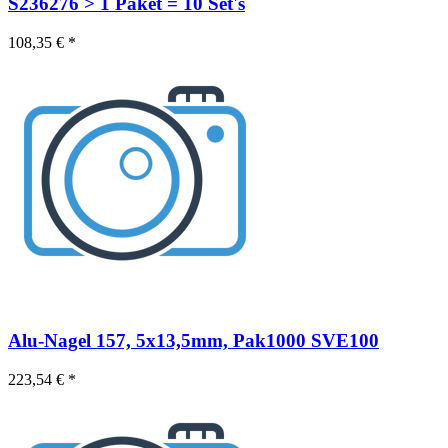
S236276 > 1 Paket = 10 Set's
108,35 € *
Alu-Nagel 157, 5x13,5mm, Pak1000 SVE100
223,54 € *