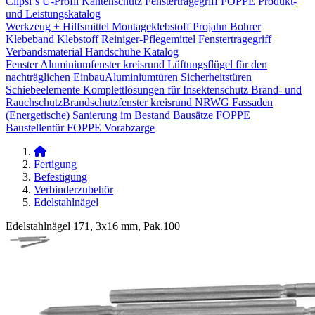
Clipsi`s
U-Profil Kantenschutz
Fenstertragegriff
FOPPE Produkt-
und Leistungskatalog
Werkzeug + Hilfsmittel
Montageklebstoff
Projahn Bohrer
Klebeband
Klebstoff
Reiniger-Pflegemittel
Fenstertragegriff
Verbandsmaterial
Handschuhe
Katalog
Fenster
Aluminiumfenster kreisrund
Lüftungsflügel für den
nachträglichen Einbau​
Aluminiumtüren
Sicherheitstüren
Schiebeelemente
Komplettlösungen für Insektenschutz
Brand- und
Rauchschutz​
Brandschutzfenster kreisrund
NRWG
Fassaden
(Energetische) Sanierung im Bestand
Bausätze
FOPPE
Baustellentür
FOPPE Vorabzarge
Fertigung
Befestigung
Verbinderzubehör
Edelstahlnägel
Edelstahlnägel 171, 3x16 mm, Pak.100