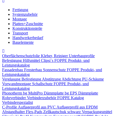
Fertigung
Systemzubehör
Montage
Platten+Zuschnitte
Konstruktionsteile
Transport
Handwerkerbedarf
Bauelemente
Oberflächenschutzfolie
Kleber, Reiniger
Unterbauprofile
Befestigung
Hilfsmittel
Clipsi`s
FOPPE Produkt- und
Leistungskatalog
Fassadenbau
Fensterbau
Sonnenschutz
FOPPE Produkt- und
Leistungskatalog
Verglasung
Befestigung
Abstützung
Abdichtung
PU-Schäume
Vorwandmontage
Schallschutz
FOPPE Produkt- und
Leistungskatalog
Phonotherm
bg MultiPro Dämmplatte
bg EPS Dämmplatte
Rohrverbinder
Verbinderzubehör
FOPPE Katalog
Verbinderspezialist
C-Profile
Auflageprofil aus PVC
Auflageprofil aus EPDM
Abstandhalter Flex-Pads
Zellkautschuk schwarz
Verpackungsmittel