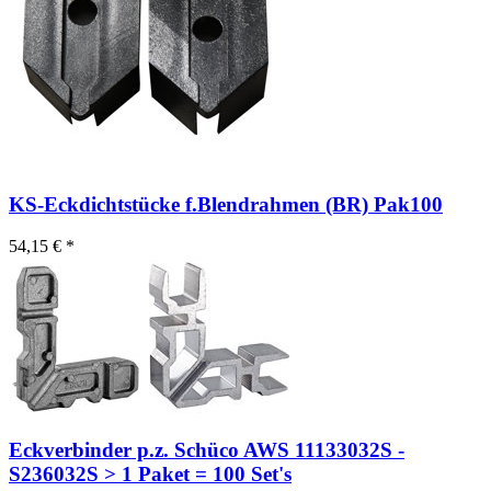
KS-Eckdichtstücke f.Blendrahmen (BR) Pak100
54,15 € *
Eckverbinder p.z. Schüco AWS 11133032S -
S236032S > 1 Paket = 100 Set's