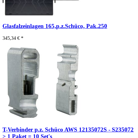
Glasfalzeinlagen 165,p.z.Schüco, Pak.250
345,34 € *
T-Verbinder p.z. Schüco AWS 12135072S - S235072
> 1 Paket = 10 Set's