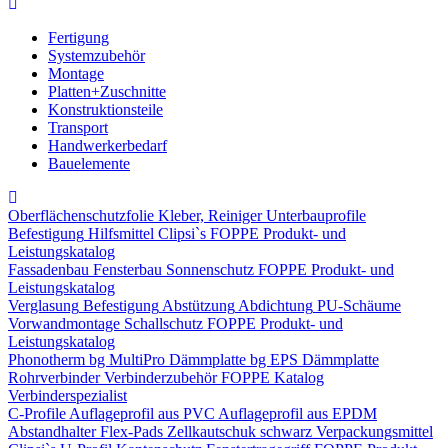
Fertigung
Systemzubehör
Montage
Platten+Zuschnitte
Konstruktionsteile
Transport
Handwerkerbedarf
Bauelemente
Oberflächenschutzfolie
Kleber, Reiniger
Unterbauprofile
Befestigung
Hilfsmittel
Clipsi`s
FOPPE Produkt- und
Leistungskatalog
Fassadenbau
Fensterbau
Sonnenschutz
FOPPE Produkt- und
Leistungskatalog
Verglasung
Befestigung
Abstützung
Abdichtung
PU-Schäume
Vorwandmontage
Schallschutz
FOPPE Produkt- und
Leistungskatalog
Phonotherm
bg MultiPro Dämmplatte
bg EPS Dämmplatte
Rohrverbinder
Verbinderzubehör
FOPPE Katalog
Verbinderspezialist
C-Profile
Auflageprofil aus PVC
Auflageprofil aus EPDM
Abstandhalter Flex-Pads
Zellkautschuk schwarz
Verpackungsmittel