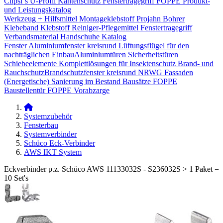
Clipsi`s
U-Profil Kantenschutz
Fenstertragegriff
FOPPE Produkt-
und Leistungskatalog
Werkzeug + Hilfsmittel
Montageklebstoff
Projahn Bohrer
Klebeband
Klebstoff
Reiniger-Pflegemittel
Fenstertragegriff
Verbandsmaterial
Handschuhe
Katalog
Fenster
Aluminiumfenster kreisrund
Lüftungsflügel für den
nachträglichen Einbau​
Aluminiumtüren
Sicherheitstüren
Schiebeelemente
Komplettlösungen für Insektenschutz
Brand- und
Rauchschutz​
Brandschutzfenster kreisrund
NRWG
Fassaden
(Energetische) Sanierung im Bestand
Bausätze
FOPPE
Baustellentür
FOPPE Vorabzarge
Systemzubehör
Fensterbau
Systemverbinder
Schüco Eck-Verbinder
AWS IKT System
Eckverbinder p.z. Schüco AWS 11133032S - S236032S > 1 Paket =
10 Set's