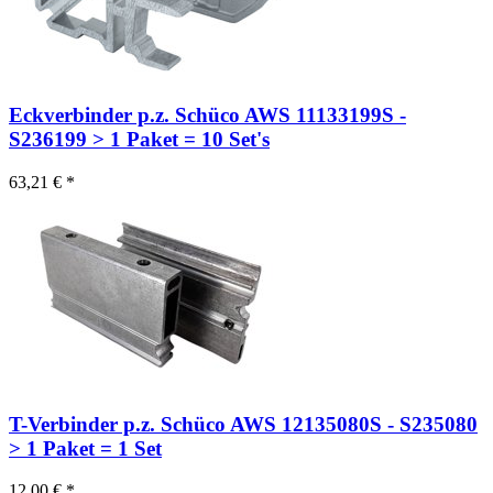
Eckverbinder p.z. Schüco AWS 11133199S -
S236199 > 1 Paket = 10 Set's
63,21 € *
T-Verbinder p.z. Schüco AWS 12135080S - S235080
> 1 Paket = 1 Set
12,00 € *