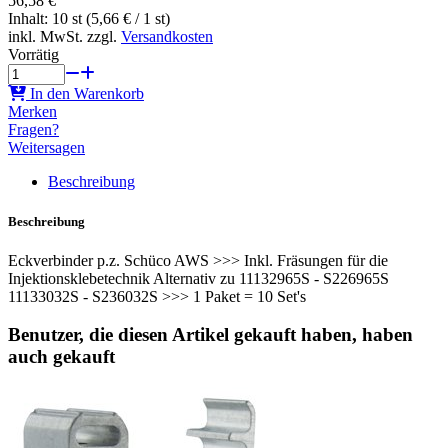
56,58 €
Inhalt: 10 st (5,66 € / 1 st)
inkl. MwSt. zzgl.
Versandkosten
Vorrätig
In den Warenkorb
Merken
Fragen?
Weitersagen
Beschreibung
Beschreibung
Eckverbinder p.z. Schüco AWS >>> Inkl. Fräsungen für die
Injektionsklebetechnik Alternativ zu 11132965S - S226965S
11133032S - S236032S >>> 1 Paket = 10 Set's
Benutzer, die diesen Artikel gekauft haben, haben
auch gekauft