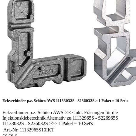
Eckverbinder p.z. Schüco AWS 11133032S - S236032S > 1 Paket = 10 Set's
Eckverbinder p.z. Schüco AWS >>> Inkl. Fräsungen für die
Injektionsklebetechnik Alternativ zu 11132965S - S226965S
11133032S - S236032S >>> 1 Paket = 10 Set's
Art.-Nr.
11132965S10IKT