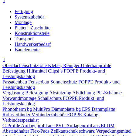
Fertigung
Systemzubehör
Montage
Platten+Zuschnitte
Konstruktionsteile
Transport
Handwerkerbedarf
Bauelemente
Oberflächenschutzfolie
Kleber, Reiniger
Unterbauprofile
Befestigung
Hilfsmittel
Clipsi`s
FOPPE Produkt- und
Leistungskatalog
Fassadenbau
Fensterbau
Sonnenschutz
FOPPE Produkt- und
Leistungskatalog
Verglasung
Befestigung
Abstützung
Abdichtung
PU-Schäume
Vorwandmontage
Schallschutz
FOPPE Produkt- und
Leistungskatalog
Phonotherm
bg MultiPro Dämmplatte
bg EPS Dämmplatte
Rohrverbinder
Verbinderzubehör
FOPPE Katalog
Verbinderspezialist
C-Profile
Auflageprofil aus PVC
Auflageprofil aus EPDM
Abstandhalter Flex-Pads
Zellkautschuk schwarz
Verpackungsmittel