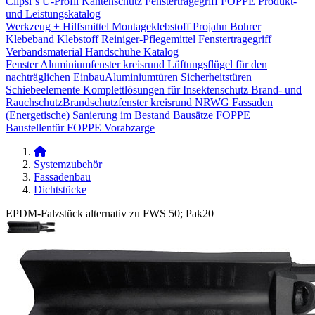
Clipsi`s
U-Profil Kantenschutz
Fenstertragegriff
FOPPE Produkt-
und Leistungskatalog
Werkzeug + Hilfsmittel
Montageklebstoff
Projahn Bohrer
Klebeband
Klebstoff
Reiniger-Pflegemittel
Fenstertragegriff
Verbandsmaterial
Handschuhe
Katalog
Fenster
Aluminiumfenster kreisrund
Lüftungsflügel für den
nachträglichen Einbau​
Aluminiumtüren
Sicherheitstüren
Schiebeelemente
Komplettlösungen für Insektenschutz
Brand- und
Rauchschutz​
Brandschutzfenster kreisrund
NRWG
Fassaden
(Energetische) Sanierung im Bestand
Bausätze
FOPPE
Baustellentür
FOPPE Vorabzarge
Systemzubehör
Fassadenbau
Dichtstücke
EPDM-Falzstück alternativ zu FWS 50; Pak20