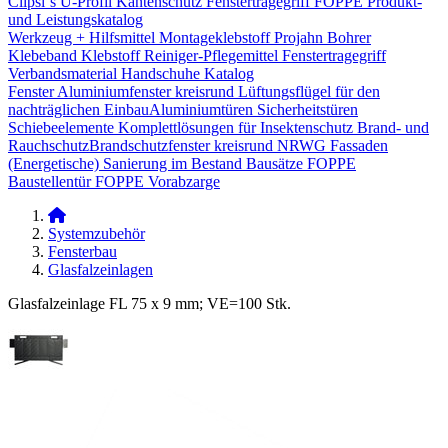
Clipsi`s
U-Profil Kantenschutz
Fenstertragegriff
FOPPE Produkt-
und Leistungskatalog
Werkzeug + Hilfsmittel
Montageklebstoff
Projahn Bohrer
Klebeband
Klebstoff
Reiniger-Pflegemittel
Fenstertragegriff
Verbandsmaterial
Handschuhe
Katalog
Fenster
Aluminiumfenster kreisrund
Lüftungsflügel für den
nachträglichen Einbau​
Aluminiumtüren
Sicherheitstüren
Schiebeelemente
Komplettlösungen für Insektenschutz
Brand- und
Rauchschutz​
Brandschutzfenster kreisrund
NRWG
Fassaden
(Energetische) Sanierung im Bestand
Bausätze
FOPPE
Baustellentür
FOPPE Vorabzarge
Systemzubehör
Fensterbau
Glasfalzeinlagen
Glasfalzeinlage FL 75 x 9 mm; VE=100 Stk.