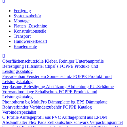
Fertigung
Systemzubehör
Montage
Platten+Zuschnitte
Konstruktionsteile
Transport
Handwerkerbedarf
Bauelemente
Oberflächenschutzfolie
Kleber, Reiniger
Unterbauprofile
Befestigung
Hilfsmittel
Clipsi`s
FOPPE Produkt- und
Leistungskatalog
Fassadenbau
Fensterbau
Sonnenschutz
FOPPE Produkt- und
Leistungskatalog
Verglasung
Befestigung
Abstützung
Abdichtung
PU-Schäume
Vorwandmontage
Schallschutz
FOPPE Produkt- und
Leistungskatalog
Phonotherm
bg MultiPro Dämmplatte
bg EPS Dämmplatte
Rohrverbinder
Verbinderzubehör
FOPPE Katalog
Verbinderspezialist
C-Profile
Auflageprofil aus PVC
Auflageprofil aus EPDM
Abstandhalter Flex-Pads
Zellkautschuk schwarz
Verpackungsmittel