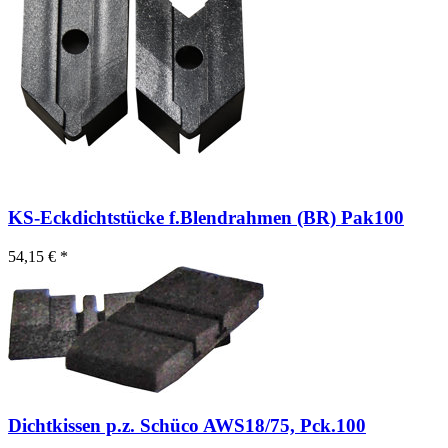
KS-Eckdichtstücke f.Blendrahmen (BR) Pak100
54,15 € *
Dichtkissen p.z. Schüco AWS18/75, Pck.100