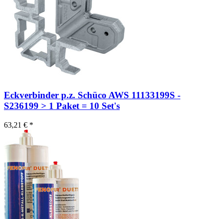
Eckverbinder p.z. Schüco AWS 11133199S -
S236199 > 1 Paket = 10 Set's
63,21 € *