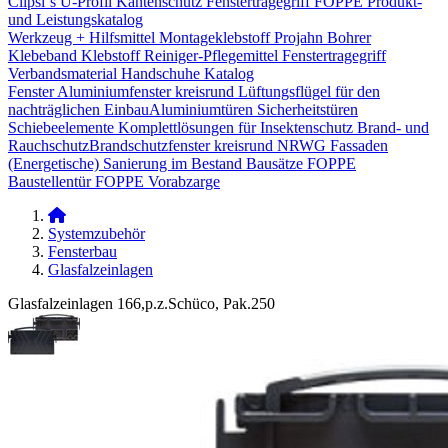
Clipsi`s
U-Profil Kantenschutz
Fenstertragegriff
FOPPE Produkt-
und Leistungskatalog
Werkzeug + Hilfsmittel
Montageklebstoff
Projahn Bohrer
Klebeband
Klebstoff
Reiniger-Pflegemittel
Fenstertragegriff
Verbandsmaterial
Handschuhe
Katalog
Fenster
Aluminiumfenster kreisrund
Lüftungsflügel für den
nachträglichen Einbau​
Aluminiumtüren
Sicherheitstüren
Schiebeelemente
Komplettlösungen für Insektenschutz
Brand- und
Rauchschutz​
Brandschutzfenster kreisrund
NRWG
Fassaden
(Energetische) Sanierung im Bestand
Bausätze
FOPPE
Baustellentür
FOPPE Vorabzarge
Systemzubehör
Fensterbau
Glasfalzeinlagen
Glasfalzeinlagen 166,p.z.Schüco, Pak.250