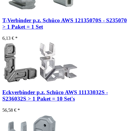
T-Verbinder p.z. Schüco AWS 12135070S - S235070
> 1 Paket = 1 Set
6,13 € *
Eckverbinder p.z. Schüco AWS 11133032S -
S236032S > 1 Paket = 10 Set's
56,58 € *