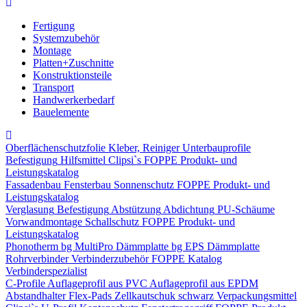
Fertigung
Systemzubehör
Montage
Platten+Zuschnitte
Konstruktionsteile
Transport
Handwerkerbedarf
Bauelemente
Oberflächenschutzfolie
Kleber, Reiniger
Unterbauprofile
Befestigung
Hilfsmittel
Clipsi`s
FOPPE Produkt- und
Leistungskatalog
Fassadenbau
Fensterbau
Sonnenschutz
FOPPE Produkt- und
Leistungskatalog
Verglasung
Befestigung
Abstützung
Abdichtung
PU-Schäume
Vorwandmontage
Schallschutz
FOPPE Produkt- und
Leistungskatalog
Phonotherm
bg MultiPro Dämmplatte
bg EPS Dämmplatte
Rohrverbinder
Verbinderzubehör
FOPPE Katalog
Verbinderspezialist
C-Profile
Auflageprofil aus PVC
Auflageprofil aus EPDM
Abstandhalter Flex-Pads
Zellkautschuk schwarz
Verpackungsmittel