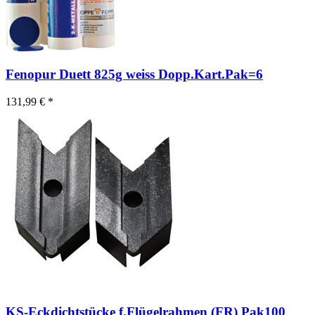
Fenopur Duett 825g weiss Dopp.Kart.Pak=6
131,99 € *
KS-Eckdichtstücke f.Flügelrahmen (FR) Pak100