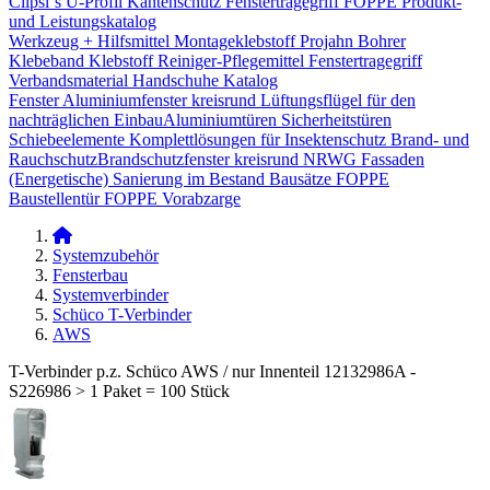
Clipsi`s
U-Profil Kantenschutz
Fenstertragegriff
FOPPE Produkt-
und Leistungskatalog
Werkzeug + Hilfsmittel
Montageklebstoff
Projahn Bohrer
Klebeband
Klebstoff
Reiniger-Pflegemittel
Fenstertragegriff
Verbandsmaterial
Handschuhe
Katalog
Fenster
Aluminiumfenster kreisrund
Lüftungsflügel für den
nachträglichen Einbau​
Aluminiumtüren
Sicherheitstüren
Schiebeelemente
Komplettlösungen für Insektenschutz
Brand- und
Rauchschutz​
Brandschutzfenster kreisrund
NRWG
Fassaden
(Energetische) Sanierung im Bestand
Bausätze
FOPPE
Baustellentür
FOPPE Vorabzarge
Systemzubehör
Fensterbau
Systemverbinder
Schüco T-Verbinder
AWS
T-Verbinder p.z. Schüco AWS / nur Innenteil 12132986A -
S226986 > 1 Paket = 100 Stück