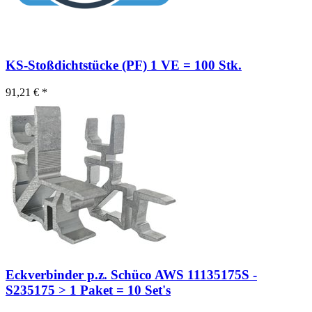
KS-Stoßdichtstücke (PF) 1 VE = 100 Stk.
91,21 € *
Eckverbinder p.z. Schüco AWS 11135175S -
S235175 > 1 Paket = 10 Set's