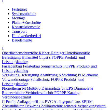
Fertigung
Systemzubehör
Montage
Platten+Zuschnitte
Konstruktionsteile
Transport
Handwerkerbedarf
Bauelemente
Oberflächenschutzfolie
Kleber, Reiniger
Unterbauprofile
Befestigung
Hilfsmittel
Clipsi`s
FOPPE Produkt- und
Leistungskatalog
Fassadenbau
Fensterbau
Sonnenschutz
FOPPE Produkt- und
Leistungskatalog
Verglasung
Befestigung
Abstützung
Abdichtung
PU-Schäume
Vorwandmontage
Schallschutz
FOPPE Produkt- und
Leistungskatalog
Phonotherm
bg MultiPro Dämmplatte
bg EPS Dämmplatte
Rohrverbinder
Verbinderzubehör
FOPPE Katalog
Verbinderspezialist
C-Profile
Auflageprofil aus PVC
Auflageprofil aus EPDM
Abstandhalter Flex-Pads
Zellkautschuk schwarz
Verpackungsmittel