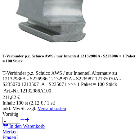
T-Verbinder p.z. Schüco AWS / nur Innenteil 12132986A - S226986 > 1 Paket
= 100 Stück
T-Verbinder p.z. Schüco AWS / nur Innenteil Alternativ zu
12132986A - S226986 12132987A - S226987 12135070A -
S235070 12135071A - S235071 >>> 1 Paket = 100 Stück
Art.-Nr.
12132986A100
211,82 €
Inhalt: 100 st (2,12 € / 1 st)
inkl. MwSt. zzgl.
Versandkosten
Vorrätig
In den Warenkorb
Merken
Fragen?