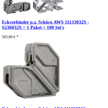
Eckverbinder p.z. Schüco AWS 11133032S -
S236032S > 1 Paket = 100 Set's
565,86 € *