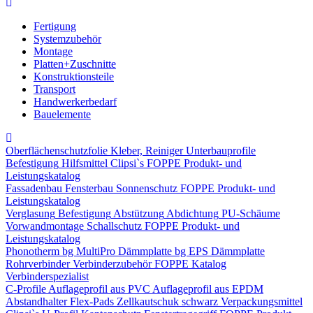
Fertigung
Systemzubehör
Montage
Platten+Zuschnitte
Konstruktionsteile
Transport
Handwerkerbedarf
Bauelemente
Oberflächenschutzfolie
Kleber, Reiniger
Unterbauprofile
Befestigung
Hilfsmittel
Clipsi`s
FOPPE Produkt- und
Leistungskatalog
Fassadenbau
Fensterbau
Sonnenschutz
FOPPE Produkt- und
Leistungskatalog
Verglasung
Befestigung
Abstützung
Abdichtung
PU-Schäume
Vorwandmontage
Schallschutz
FOPPE Produkt- und
Leistungskatalog
Phonotherm
bg MultiPro Dämmplatte
bg EPS Dämmplatte
Rohrverbinder
Verbinderzubehör
FOPPE Katalog
Verbinderspezialist
C-Profile
Auflageprofil aus PVC
Auflageprofil aus EPDM
Abstandhalter Flex-Pads
Zellkautschuk schwarz
Verpackungsmittel