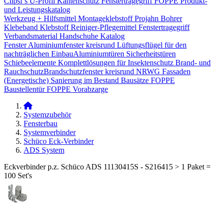
Clipsi`s
U-Profil Kantenschutz
Fenstertragegriff
FOPPE Produkt-
und Leistungskatalog
Werkzeug + Hilfsmittel
Montageklebstoff
Projahn Bohrer
Klebeband
Klebstoff
Reiniger-Pflegemittel
Fenstertragegriff
Verbandsmaterial
Handschuhe
Katalog
Fenster
Aluminiumfenster kreisrund
Lüftungsflügel für den
nachträglichen Einbau​
Aluminiumtüren
Sicherheitstüren
Schiebeelemente
Komplettlösungen für Insektenschutz
Brand- und
Rauchschutz​
Brandschutzfenster kreisrund
NRWG
Fassaden
(Energetische) Sanierung im Bestand
Bausätze
FOPPE
Baustellentür
FOPPE Vorabzarge
Systemzubehör
Fensterbau
Systemverbinder
Schüco Eck-Verbinder
ADS System
Eckverbinder p.z. Schüco ADS 11130415S - S216415 > 1 Paket =
100 Set's