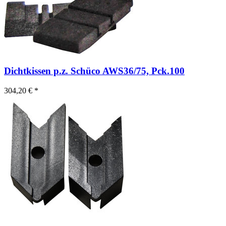
Dichtkissen p.z. Schüco AWS36/75, Pck.100
304,20 € *