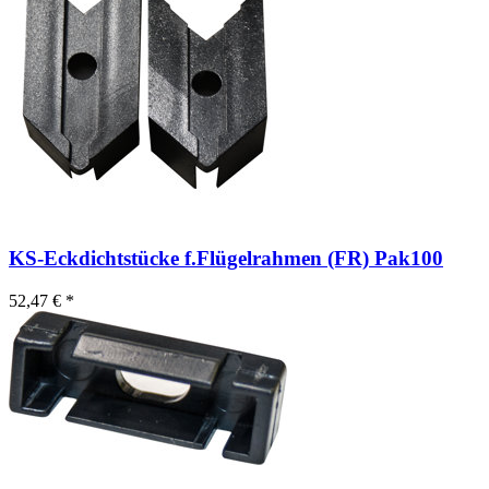
KS-Eckdichtstücke f.Flügelrahmen (FR) Pak100
52,47 € *