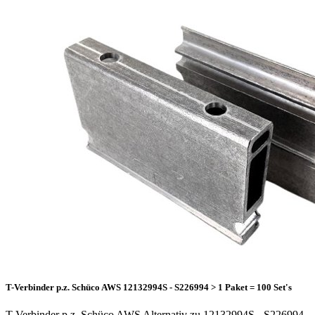
T-Verbinder p.z. Schüco AWS 12132994S - S226994 > 1 Paket = 100 Set's
T-Verbinder p.z. Schüco AWS Alternativ zu 12132994S - S226994