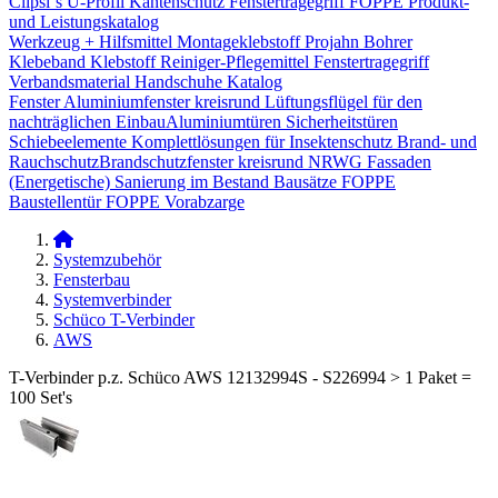
Clipsi`s
U-Profil Kantenschutz
Fenstertragegriff
FOPPE Produkt-
und Leistungskatalog
Werkzeug + Hilfsmittel
Montageklebstoff
Projahn Bohrer
Klebeband
Klebstoff
Reiniger-Pflegemittel
Fenstertragegriff
Verbandsmaterial
Handschuhe
Katalog
Fenster
Aluminiumfenster kreisrund
Lüftungsflügel für den
nachträglichen Einbau​
Aluminiumtüren
Sicherheitstüren
Schiebeelemente
Komplettlösungen für Insektenschutz
Brand- und
Rauchschutz​
Brandschutzfenster kreisrund
NRWG
Fassaden
(Energetische) Sanierung im Bestand
Bausätze
FOPPE
Baustellentür
FOPPE Vorabzarge
Systemzubehör
Fensterbau
Systemverbinder
Schüco T-Verbinder
AWS
T-Verbinder p.z. Schüco AWS 12132994S - S226994 > 1 Paket =
100 Set's