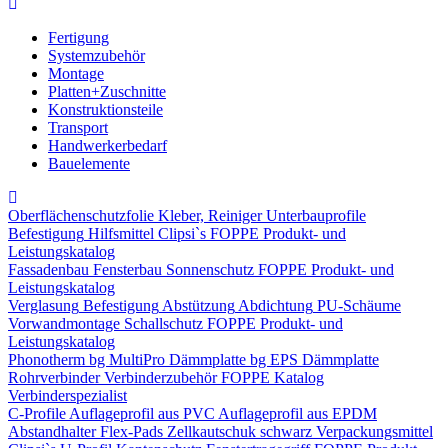
Fertigung
Systemzubehör
Montage
Platten+Zuschnitte
Konstruktionsteile
Transport
Handwerkerbedarf
Bauelemente
Oberflächenschutzfolie
Kleber, Reiniger
Unterbauprofile
Befestigung
Hilfsmittel
Clipsi`s
FOPPE Produkt- und
Leistungskatalog
Fassadenbau
Fensterbau
Sonnenschutz
FOPPE Produkt- und
Leistungskatalog
Verglasung
Befestigung
Abstützung
Abdichtung
PU-Schäume
Vorwandmontage
Schallschutz
FOPPE Produkt- und
Leistungskatalog
Phonotherm
bg MultiPro Dämmplatte
bg EPS Dämmplatte
Rohrverbinder
Verbinderzubehör
FOPPE Katalog
Verbinderspezialist
C-Profile
Auflageprofil aus PVC
Auflageprofil aus EPDM
Abstandhalter Flex-Pads
Zellkautschuk schwarz
Verpackungsmittel