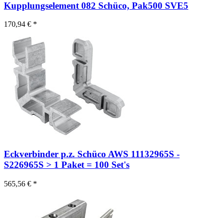
Kupplungselement 082 Schüco, Pak500 SVE5
170,94 € *
Eckverbinder p.z. Schüco AWS 11132965S -
S226965S > 1 Paket = 100 Set's
565,56 € *