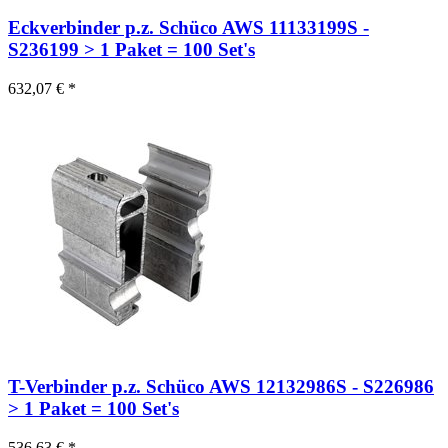
Eckverbinder p.z. Schüco AWS 11133199S -
S236199 > 1 Paket = 100 Set's
632,07 € *
T-Verbinder p.z. Schüco AWS 12132986S - S226986
> 1 Paket = 100 Set's
536,63 € *