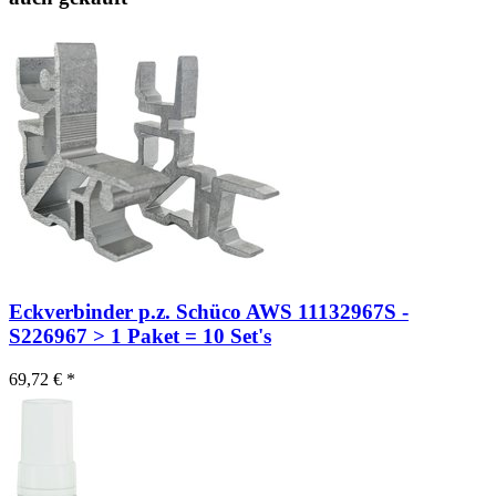
Eckverbinder p.z. Schüco AWS 11132967S -
S226967 > 1 Paket = 10 Set's
69,72 € *