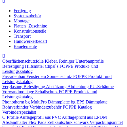
Fertigung
Systemzubehör
Montage
Platten+Zuschnitte
Konstruktionsteile
Transport
Handwerkerbedarf
Bauelemente
Oberflächenschutzfolie
Kleber, Reiniger
Unterbauprofile
Befestigung
Hilfsmittel
Clipsi`s
FOPPE Produkt- und
Leistungskatalog
Fassadenbau
Fensterbau
Sonnenschutz
FOPPE Produkt- und
Leistungskatalog
Verglasung
Befestigung
Abstützung
Abdichtung
PU-Schäume
Vorwandmontage
Schallschutz
FOPPE Produkt- und
Leistungskatalog
Phonotherm
bg MultiPro Dämmplatte
bg EPS Dämmplatte
Rohrverbinder
Verbinderzubehör
FOPPE Katalog
Verbinderspezialist
C-Profile
Auflageprofil aus PVC
Auflageprofil aus EPDM
Abstandhalter Flex-Pads
Zellkautschuk schwarz
Verpackungsmittel