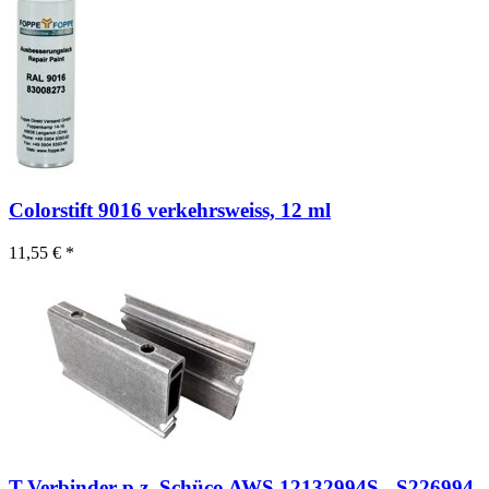
Colorstift 9016 verkehrsweiss, 12 ml
11,55 € *
T-Verbinder p.z. Schüco AWS 12132994S - S226994