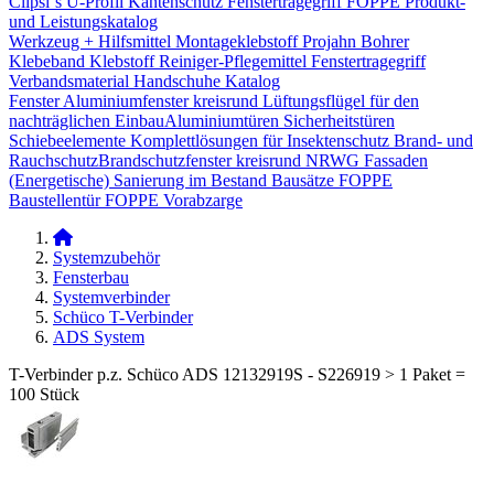
Clipsi`s
U-Profil Kantenschutz
Fenstertragegriff
FOPPE Produkt-
und Leistungskatalog
Werkzeug + Hilfsmittel
Montageklebstoff
Projahn Bohrer
Klebeband
Klebstoff
Reiniger-Pflegemittel
Fenstertragegriff
Verbandsmaterial
Handschuhe
Katalog
Fenster
Aluminiumfenster kreisrund
Lüftungsflügel für den
nachträglichen Einbau​
Aluminiumtüren
Sicherheitstüren
Schiebeelemente
Komplettlösungen für Insektenschutz
Brand- und
Rauchschutz​
Brandschutzfenster kreisrund
NRWG
Fassaden
(Energetische) Sanierung im Bestand
Bausätze
FOPPE
Baustellentür
FOPPE Vorabzarge
Systemzubehör
Fensterbau
Systemverbinder
Schüco T-Verbinder
ADS System
T-Verbinder p.z. Schüco ADS 12132919S - S226919 > 1 Paket =
100 Stück