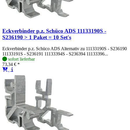
Eckverbinder p.z. Schüco ADS 11133190S -
S236190 > 1 Paket = 10 Set's
Eckverbinder p.z. Schüco ADS Alternativ zu 11133190S - S236190
11133191S - S236191 11133394S - S236394 11133396...
sofort lieferbar
73,34 € *