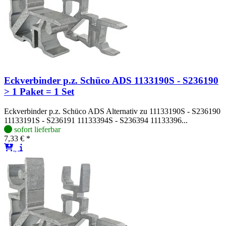
Eckverbinder p.z. Schüco ADS 1133190S - S236190
> 1 Paket = 1 Set
Eckverbinder p.z. Schüco ADS Alternativ zu 11133190S - S236190
11133191S - S236191 11133394S - S236394 11133396...
sofort lieferbar
7,33 € *