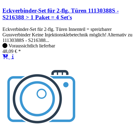
Eckverbinder-Set für 2-flg. Türen 11130388S -
S216388 > 1 Paket = 4 Set's
Eckverbinder-Set für 2-flg. Türen Innenteil = spreizbarer
Gussverbinder Keine Injektionsklebetechnik möglich! Alternativ zu
11130388S - S216388...
Voraussichtlich lieferbar
48,09 € *