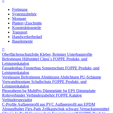
Fertigung
Systemzubehör
Montage
Platten+Zuschnitte
Konstruktionsteile
Transport
Handwerkerbedarf
Bauelemente
Oberflächenschutzfolie
Kleber, Reiniger
Unterbauprofile
Befestigung
Hilfsmittel
Clipsi`s
FOPPE Produkt- und
Leistungskatalog
Fassadenbau
Fensterbau
Sonnenschutz
FOPPE Produkt- und
Leistungskatalog
Verglasung
Befestigung
Abstützung
Abdichtung
PU-Schäume
Vorwandmontage
Schallschutz
FOPPE Produkt- und
Leistungskatalog
Phonotherm
bg MultiPro Dämmplatte
bg EPS Dämmplatte
Rohrverbinder
Verbinderzubehör
FOPPE Katalog
Verbinderspezialist
C-Profile
Auflageprofil aus PVC
Auflageprofil aus EPDM
Abstandhalter Flex-Pads
Zellkautschuk schwarz
Verpackungsmittel