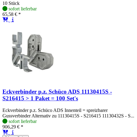
10 Stück
sofort lieferbar
65,58 € *
Eckverbinder p.z. Schüco ADS 11130415S -
S216415 > 1 Paket = 100 Set's
Eckverbinder p.z. Schüco ADS Innenteil = spreizbarer
Gussverbinder Alternativ zu 11130415S - S216415 11130432S - S...
sofort lieferbar
906,29 € *