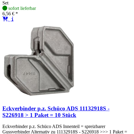
Set
sofort lieferbar
6,56 € *
Eckverbinder p.z. Schüco ADS 11132918S -
S226918 > 1 Paket = 10 Stück
Eckverbinder p.z. Schüco ADS Innenteil = spreizbarer
Gussverbinder Alternativ zu 11132918S - S226918 >>> 1 Paket =