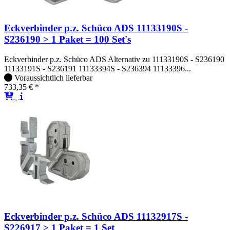
Eckverbinder p.z. Schüco ADS 11133190S -
S236190 > 1 Paket = 100 Set's
Eckverbinder p.z. Schüco ADS Alternativ zu 11133190S - S236190
11133191S - S236191 11133394S - S236394 11133396...
Voraussichtlich lieferbar
733,35 € *
Eckverbinder p.z. Schüco ADS 11132917S -
S226917 > 1 Paket = 1 Set