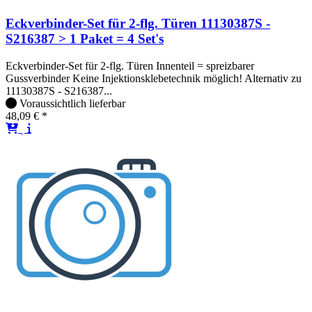
Eckverbinder-Set für 2-flg. Türen 11130387S -
S216387 > 1 Paket = 4 Set's
Eckverbinder-Set für 2-flg. Türen Innenteil = spreizbarer
Gussverbinder Keine Injektionsklebetechnik möglich! Alternativ zu
11130387S - S216387...
Voraussichtlich lieferbar
48,09 € *