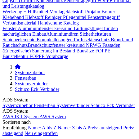
Clipsi`s
U-Profil Kantenschutz
Fenstertragegriff
FOPPE Produkt-
und Leistungskatalog
Werkzeug + Hilfsmittel
Montageklebstoff
Projahn Bohrer
Klebeband
Klebstoff
Reiniger-Pflegemittel
Fenstertragegriff
Verbandsmaterial
Handschuhe
Katalog
Fenster
Aluminiumfenster kreisrund
Lüftungsflügel für den
nachträglichen Einbau​
Aluminiumtüren
Sicherheitstüren
Schiebeelemente
Komplettlösungen für Insektenschutz
Brand- und
Rauchschutz​
Brandschutzfenster kreisrund
NRWG
Fassaden
(Energetische) Sanierung im Bestand
Bausätze
FOPPE
Baustellentür
FOPPE Vorabzarge
Systemzubehör
Fensterbau
Systemverbinder
Schüco Eck-Verbinder
ADS System
Systemzubehör
Fensterbau
Systemverbinder
Schüco Eck-Verbinder
ADS System
AWS IKT System
AWS System
Sortieren nach
Empfehlung
Name: A bis Z
Name: Z bis A
Preis: aufsteigend
Preis:
absteigend
Neu eingetroffen