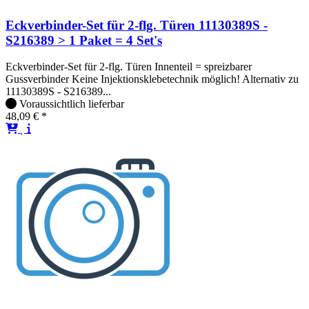
Eckverbinder-Set für 2-flg. Türen 11130389S -
S216389 > 1 Paket = 4 Set's
Eckverbinder-Set für 2-flg. Türen Innenteil = spreizbarer
Gussverbinder Keine Injektionsklebetechnik möglich! Alternativ zu
11130389S - S216389...
Voraussichtlich lieferbar
48,09 € *