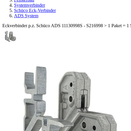
Systemverbinder
Schüco Eck-Verbinder
ADS System
Eckverbinder p.z. Schüco ADS 11130998S - S216998 > 1 Paket = 1 