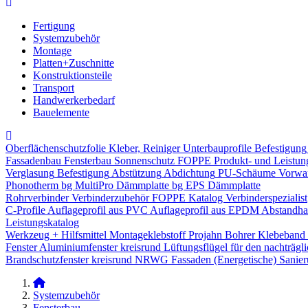
Fertigung
Systemzubehör
Montage
Platten+Zuschnitte
Konstruktionsteile
Transport
Handwerkerbedarf
Bauelemente
Oberflächenschutzfolie
Kleber, Reiniger
Unterbauprofile
Befestigung
Fassadenbau
Fensterbau
Sonnenschutz
FOPPE Produkt- und Leistun
Verglasung
Befestigung
Abstützung
Abdichtung
PU-Schäume
Vorwa
Phonotherm
bg MultiPro Dämmplatte
bg EPS Dämmplatte
Rohrverbinder
Verbinderzubehör
FOPPE Katalog Verbinderspezialist
C-Profile
Auflageprofil aus PVC
Auflageprofil aus EPDM
Abstandhal
Leistungskatalog
Werkzeug + Hilfsmittel
Montageklebstoff
Projahn Bohrer
Klebeband
Fenster
Aluminiumfenster kreisrund
Lüftungsflügel für den nachträgl
Brandschutzfenster kreisrund
NRWG
Fassaden
(Energetische) Sanie
Systemzubehör
Fensterbau