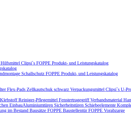
Hilfsmittel
Clipsi`s
FOPPE Produkt- und Leistungskatalog
gskatalog
ndmontage
Schallschutz
FOPPE Produkt- und Leistungskatalog
ter Flex-Pads
Zellkautschuk schwarz
Verpackungsmittel
Clipsi`s
U-Pro
Klebstoff
Reiniger-Pflegemittel
Fenstertragegriff
Verbandsmaterial
Han
ichen Einbau​
Aluminiumtüren
Sicherheitstüren
Schiebeelemente
Komplet
rung im Bestand
Bausätze
FOPPE Baustellentür
FOPPE Vorabzarge