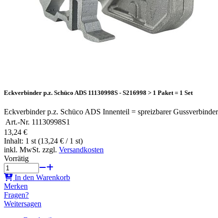
Eckverbinder p.z. Schüco ADS 11130998S - S216998 > 1 Paket = 1 Set
Eckverbinder p.z. Schüco ADS Innenteil = spreizbarer Gussverbinde
Art.-Nr.
11130998S1
13,24 €
Inhalt: 1 st (13,24 € / 1 st)
inkl. MwSt. zzgl.
Versandkosten
Vorrätig
In den Warenkorb
Merken
Fragen?
Weitersagen