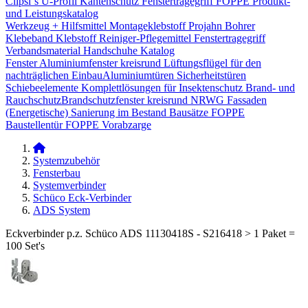
Clipsi`s
U-Profil Kantenschutz
Fenstertragegriff
FOPPE Produkt-
und Leistungskatalog
Werkzeug + Hilfsmittel
Montageklebstoff
Projahn Bohrer
Klebeband
Klebstoff
Reiniger-Pflegemittel
Fenstertragegriff
Verbandsmaterial
Handschuhe
Katalog
Fenster
Aluminiumfenster kreisrund
Lüftungsflügel für den
nachträglichen Einbau​
Aluminiumtüren
Sicherheitstüren
Schiebeelemente
Komplettlösungen für Insektenschutz
Brand- und
Rauchschutz​
Brandschutzfenster kreisrund
NRWG
Fassaden
(Energetische) Sanierung im Bestand
Bausätze
FOPPE
Baustellentür
FOPPE Vorabzarge
Systemzubehör
Fensterbau
Systemverbinder
Schüco Eck-Verbinder
ADS System
Eckverbinder p.z. Schüco ADS 11130418S - S216418 > 1 Paket =
100 Set's