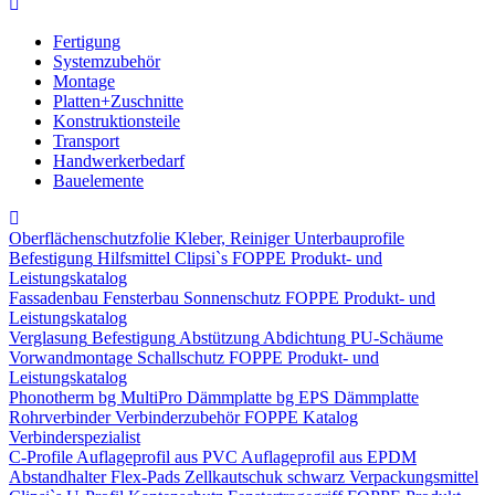
Fertigung
Systemzubehör
Montage
Platten+Zuschnitte
Konstruktionsteile
Transport
Handwerkerbedarf
Bauelemente
Oberflächenschutzfolie
Kleber, Reiniger
Unterbauprofile
Befestigung
Hilfsmittel
Clipsi`s
FOPPE Produkt- und
Leistungskatalog
Fassadenbau
Fensterbau
Sonnenschutz
FOPPE Produkt- und
Leistungskatalog
Verglasung
Befestigung
Abstützung
Abdichtung
PU-Schäume
Vorwandmontage
Schallschutz
FOPPE Produkt- und
Leistungskatalog
Phonotherm
bg MultiPro Dämmplatte
bg EPS Dämmplatte
Rohrverbinder
Verbinderzubehör
FOPPE Katalog
Verbinderspezialist
C-Profile
Auflageprofil aus PVC
Auflageprofil aus EPDM
Abstandhalter Flex-Pads
Zellkautschuk schwarz
Verpackungsmittel