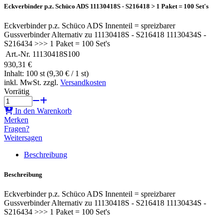
Eckverbinder p.z. Schüco ADS 11130418S - S216418 > 1 Paket = 100 Set's
Eckverbinder p.z. Schüco ADS Innenteil = spreizbarer
Gussverbinder Alternativ zu 11130418S - S216418 11130434S -
S216434 >>> 1 Paket = 100 Set's
Art.-Nr.
11130418S100
930,31 €
Inhalt: 100 st (9,30 € / 1 st)
inkl. MwSt. zzgl.
Versandkosten
Vorrätig
In den Warenkorb
Merken
Fragen?
Weitersagen
Beschreibung
Beschreibung
Eckverbinder p.z. Schüco ADS Innenteil = spreizbarer
Gussverbinder Alternativ zu 11130418S - S216418 11130434S -
S216434 >>> 1 Paket = 100 Set's