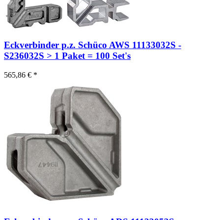
Eckverbinder p.z. Schüco AWS 11133032S -
S236032S > 1 Paket = 100 Set's
565,86 € *