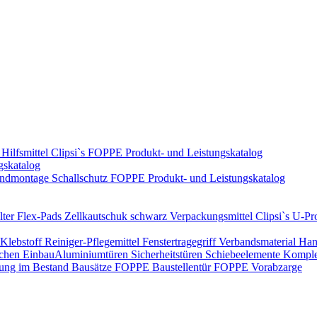
Hilfsmittel
Clipsi`s
FOPPE Produkt- und Leistungskatalog
gskatalog
ndmontage
Schallschutz
FOPPE Produkt- und Leistungskatalog
ter Flex-Pads
Zellkautschuk schwarz
Verpackungsmittel
Clipsi`s
U-Pro
Klebstoff
Reiniger-Pflegemittel
Fenstertragegriff
Verbandsmaterial
Han
ichen Einbau​
Aluminiumtüren
Sicherheitstüren
Schiebeelemente
Komplet
rung im Bestand
Bausätze
FOPPE Baustellentür
FOPPE Vorabzarge