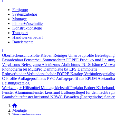
Fertigung
Systemzubehör
Montage
Platten+Zuschnitte
Konstruktionsteile
Transport
Handwerkerbedarf
Bauelemente
Oberflächenschutzfolie
Kleber, Reiniger
Unterbauprofile
Befestigung
Fassadenbau
Fensterbau
Sonnenschutz
FOPPE Produkt- und Leistun
Verglasung
Befestigung
Abstützung
Abdichtung
PU-Schäume
Vorwa
Phonotherm
bg MultiPro Dämmplatte
bg EPS Dämmplatte
Rohrverbinder
Verbinderzubehör
FOPPE Katalog Verbinderspezialist
C-Profile
Auflageprofil aus PVC
Auflageprofil aus EPDM
Abstandhal
Leistungskatalog
Werkzeug + Hilfsmittel
Montageklebstoff
Projahn Bohrer
Klebeband
Fenster
Aluminiumfenster kreisrund
Lüftungsflügel für den nachträgl
Brandschutzfenster kreisrund
NRWG
Fassaden
(Energetische) Sanie
Montage
Vorwandmontage