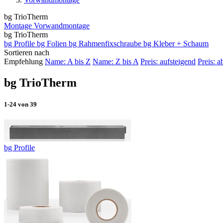
bg TrioTherm
Montage
Vorwandmontage
bg TrioTherm
bg Profile
bg Folien
bg Rahmenfixschraube
bg Kleber + Schaum
Sortieren nach
Empfehlung
Name: A bis Z
Name: Z bis A
Preis: aufsteigend
Preis: a
bg TrioTherm
1-24
von
39
bg Profile