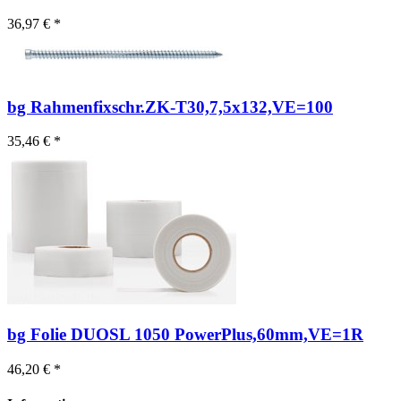
36,97 € *
bg Rahmenfixschr.ZK-T30,7,5x132,VE=100
35,46 € *
bg Folie DUOSL 1050 PowerPlus,60mm,VE=1R
46,20 € *