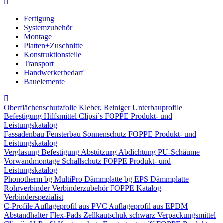
Fertigung
Systemzubehör
Montage
Platten+Zuschnitte
Konstruktionsteile
Transport
Handwerkerbedarf
Bauelemente
Oberflächenschutzfolie
Kleber, Reiniger
Unterbauprofile
Befestigung
Hilfsmittel
Clipsi`s
FOPPE Produkt- und
Leistungskatalog
Fassadenbau
Fensterbau
Sonnenschutz
FOPPE Produkt- und
Leistungskatalog
Verglasung
Befestigung
Abstützung
Abdichtung
PU-Schäume
Vorwandmontage
Schallschutz
FOPPE Produkt- und
Leistungskatalog
Phonotherm
bg MultiPro Dämmplatte
bg EPS Dämmplatte
Rohrverbinder
Verbinderzubehör
FOPPE Katalog
Verbinderspezialist
C-Profile
Auflageprofil aus PVC
Auflageprofil aus EPDM
Abstandhalter Flex-Pads
Zellkautschuk schwarz
Verpackungsmittel