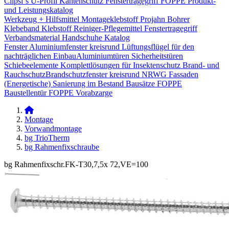
Clipsi`s
U-Profil Kantenschutz
Fenstertragegriff
FOPPE Produkt-
und Leistungskatalog
Werkzeug + Hilfsmittel
Montageklebstoff
Projahn Bohrer
Klebeband
Klebstoff
Reiniger-Pflegemittel
Fenstertragegriff
Verbandsmaterial
Handschuhe
Katalog
Fenster
Aluminiumfenster kreisrund
Lüftungsflügel für den
nachträglichen Einbau​
Aluminiumtüren
Sicherheitstüren
Schiebeelemente
Komplettlösungen für Insektenschutz
Brand- und
Rauchschutz​
Brandschutzfenster kreisrund
NRWG
Fassaden
(Energetische) Sanierung im Bestand
Bausätze
FOPPE
Baustellentür
FOPPE Vorabzarge
Montage
Vorwandmontage
bg TrioTherm
bg Rahmenfixschraube
bg Rahmenfixschr.FK-T30,7,5x 72,VE=100