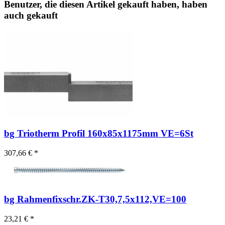
Benutzer, die diesen Artikel gekauft haben, haben
auch gekauft
bg Triotherm Profil 160x85x1175mm VE=6St
307,66 € *
bg Rahmenfixschr.ZK-T30,7,5x112,VE=100
23,21 € *