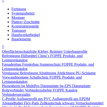
Fertigung
Systemzubehör
Montage
Platten+Zuschnitte
Konstruktionsteile
Transport
Handwerkerbedarf
Bauelemente
Oberflächenschutzfolie
Kleber, Reiniger
Unterbauprofile
Befestigung
Hilfsmittel
Clipsi`s
FOPPE Produkt- und
Leistungskatalog
Fassadenbau
Fensterbau
Sonnenschutz
FOPPE Produkt- und
Leistungskatalog
Verglasung
Befestigung
Abstützung
Abdichtung
PU-Schäume
Vorwandmontage
Schallschutz
FOPPE Produkt- und
Leistungskatalog
Phonotherm
bg MultiPro Dämmplatte
bg EPS Dämmplatte
Rohrverbinder
Verbinderzubehör
FOPPE Katalog
Verbinderspezialist
C-Profile
Auflageprofil aus PVC
Auflageprofil aus EPDM
Abstandhalter Flex-Pads
Zellkautschuk schwarz
Verpackungsmittel