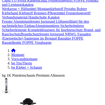
Clipsi`s
U-Profil Kantenschutz
Fenstertragegriff
FOPPE Produkt-
und Leistungskatalog
Werkzeug + Hilfsmittel
Montageklebstoff
Projahn Bohrer
Klebeband
Klebstoff
Reiniger-Pflegemittel
Fenstertragegriff
Verbandsmaterial
Handschuhe
Katalog
Fenster
Aluminiumfenster kreisrund
Lüftungsflügel für den
nachträglichen Einbau​
Aluminiumtüren
Sicherheitstüren
Schiebeelemente
Komplettlösungen für Insektenschutz
Brand- und
Rauchschutz​
Brandschutzfenster kreisrund
NRWG
Fassaden
(Energetische) Sanierung im Bestand
Bausätze
FOPPE
Baustellentür
FOPPE Vorabzarge
Montage
Vorwandmontage
bg TrioTherm
bg Kleber + Schaum
bg 1K Pistolenschaum Premium Allseason