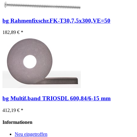
bg Rahmenfixschr.FK-T30,7,5x300,VE=50
182,89 € *
bg Multif.band TRIOSDL 600,84/6-15 mm
412,19 € *
Informationen
Neu eingetroffen