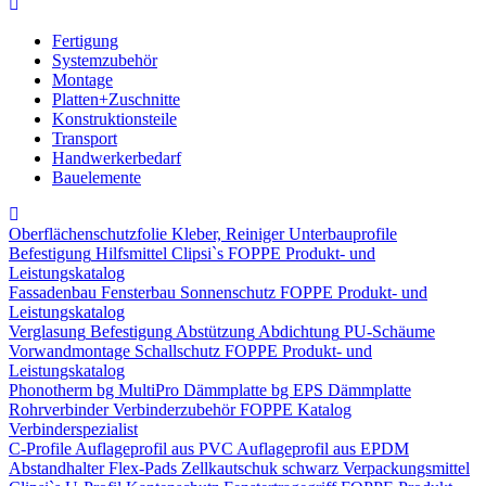
Fertigung
Systemzubehör
Montage
Platten+Zuschnitte
Konstruktionsteile
Transport
Handwerkerbedarf
Bauelemente
Oberflächenschutzfolie
Kleber, Reiniger
Unterbauprofile
Befestigung
Hilfsmittel
Clipsi`s
FOPPE Produkt- und
Leistungskatalog
Fassadenbau
Fensterbau
Sonnenschutz
FOPPE Produkt- und
Leistungskatalog
Verglasung
Befestigung
Abstützung
Abdichtung
PU-Schäume
Vorwandmontage
Schallschutz
FOPPE Produkt- und
Leistungskatalog
Phonotherm
bg MultiPro Dämmplatte
bg EPS Dämmplatte
Rohrverbinder
Verbinderzubehör
FOPPE Katalog
Verbinderspezialist
C-Profile
Auflageprofil aus PVC
Auflageprofil aus EPDM
Abstandhalter Flex-Pads
Zellkautschuk schwarz
Verpackungsmittel