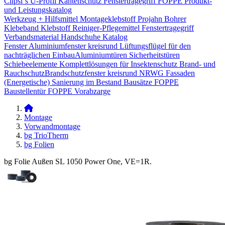
Clipsi`s
U-Profil Kantenschutz
Fenstertragegriff
FOPPE Produkt-
und Leistungskatalog
Werkzeug + Hilfsmittel
Montageklebstoff
Projahn Bohrer
Klebeband
Klebstoff
Reiniger-Pflegemittel
Fenstertragegriff
Verbandsmaterial
Handschuhe
Katalog
Fenster
Aluminiumfenster kreisrund
Lüftungsflügel für den
nachträglichen Einbau​
Aluminiumtüren
Sicherheitstüren
Schiebeelemente
Komplettlösungen für Insektenschutz
Brand- und
Rauchschutz​
Brandschutzfenster kreisrund
NRWG
Fassaden
(Energetische) Sanierung im Bestand
Bausätze
FOPPE
Baustellentür
FOPPE Vorabzarge
Montage
Vorwandmontage
bg TrioTherm
bg Folien
bg Folie Außen SL 1050 Power One, VE=1R.