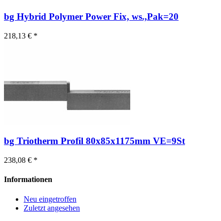
bg Hybrid Polymer Power Fix, ws.,Pak=20
218,13 € *
bg Triotherm Profil 80x85x1175mm VE=9St
238,08 € *
Informationen
Neu eingetroffen
Zuletzt angesehen