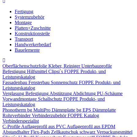
Fertigung
Systemzubehör
Montage
Platten+Zuschnitte
Konstruktionsteile
Transport
Handwerkerbedarf
Bauelemente
Oberflächenschutzfolie
Kleber, Reiniger
Unterbauprofile
Befestigung
Hilfsmittel
Clipsi`s
FOPPE Produkt- und
Leistungskatalog
Fassadenbau
Fensterbau
Sonnenschutz
FOPPE Produkt- und
Leistungskatalog
Verglasung
Befestigung
Abstützung
Abdichtung
PU-Schäume
Vorwandmontage
Schallschutz
FOPPE Produkt- und
Leistungskatalog
Phonotherm
bg MultiPro Dämmplatte
bg EPS Dämmplatte
Rohrverbinder
Verbinderzubehör
FOPPE Katalog
Verbinderspezialist
C-Profile
Auflageprofil aus PVC
Auflageprofil aus EPDM
Abstandhalter Flex-Pads
Zellkautschuk schwarz
Verpackungsmittel