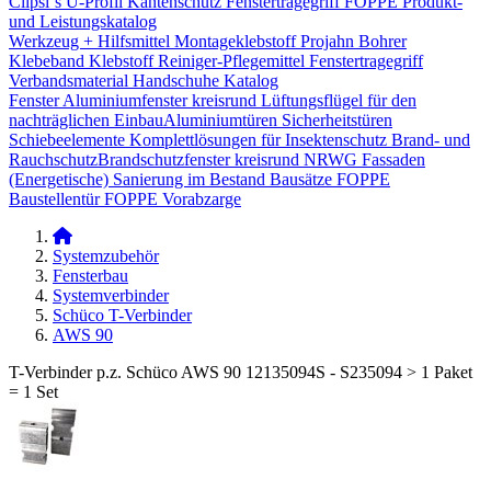
Clipsi`s
U-Profil Kantenschutz
Fenstertragegriff
FOPPE Produkt-
und Leistungskatalog
Werkzeug + Hilfsmittel
Montageklebstoff
Projahn Bohrer
Klebeband
Klebstoff
Reiniger-Pflegemittel
Fenstertragegriff
Verbandsmaterial
Handschuhe
Katalog
Fenster
Aluminiumfenster kreisrund
Lüftungsflügel für den
nachträglichen Einbau​
Aluminiumtüren
Sicherheitstüren
Schiebeelemente
Komplettlösungen für Insektenschutz
Brand- und
Rauchschutz​
Brandschutzfenster kreisrund
NRWG
Fassaden
(Energetische) Sanierung im Bestand
Bausätze
FOPPE
Baustellentür
FOPPE Vorabzarge
Systemzubehör
Fensterbau
Systemverbinder
Schüco T-Verbinder
AWS 90
T-Verbinder p.z. Schüco AWS 90 12135094S - S235094 > 1 Paket
= 1 Set