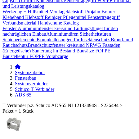
Clipsi`s
U-Profil Kantenschutz
Fenstertragegriff
FOPPE Produkt-
und Leistungskatalog
Werkzeug + Hilfsmittel
Montageklebstoff
Projahn Bohrer
Klebeband
Klebstoff
Reiniger-Pflegemittel
Fenstertragegriff
Verbandsmaterial
Handschuhe
Katalog
Fenster
Aluminiumfenster kreisrund
Lüftungsflügel für den
nachträglichen Einbau​
Aluminiumtüren
Sicherheitstüren
Schiebeelemente
Komplettlösungen für Insektenschutz
Brand- und
Rauchschutz​
Brandschutzfenster kreisrund
NRWG
Fassaden
(Energetische) Sanierung im Bestand
Bausätze
FOPPE
Baustellentür
FOPPE Vorabzarge
Systemzubehör
Fensterbau
Systemverbinder
Schüco T-Verbinder
ADS 65
T-Verbinder p.z. Schüco ADS65.NI 12133494S - S236494 > 1
Paket = 1 Stück