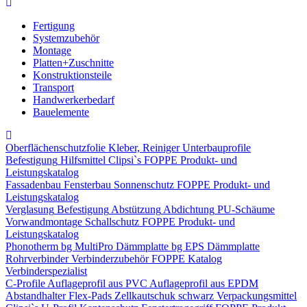
Fertigung
Systemzubehör
Montage
Platten+Zuschnitte
Konstruktionsteile
Transport
Handwerkerbedarf
Bauelemente
Oberflächenschutzfolie
Kleber, Reiniger
Unterbauprofile
Befestigung
Hilfsmittel
Clipsi`s
FOPPE Produkt- und
Leistungskatalog
Fassadenbau
Fensterbau
Sonnenschutz
FOPPE Produkt- und
Leistungskatalog
Verglasung
Befestigung
Abstützung
Abdichtung
PU-Schäume
Vorwandmontage
Schallschutz
FOPPE Produkt- und
Leistungskatalog
Phonotherm
bg MultiPro Dämmplatte
bg EPS Dämmplatte
Rohrverbinder
Verbinderzubehör
FOPPE Katalog
Verbinderspezialist
C-Profile
Auflageprofil aus PVC
Auflageprofil aus EPDM
Abstandhalter Flex-Pads
Zellkautschuk schwarz
Verpackungsmittel