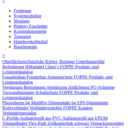
Fertigung
Systemzubehör
Montage
Platten+Zuschnitte
Konstruktionsteile
Transport
Handwerkerbedarf
Bauelemente
Oberflächenschutzfolie
Kleber, Reiniger
Unterbauprofile
Befestigung
Hilfsmittel
Clipsi`s
FOPPE Produkt- und
Leistungskatalog
Fassadenbau
Fensterbau
Sonnenschutz
FOPPE Produkt- und
Leistungskatalog
Verglasung
Befestigung
Abstützung
Abdichtung
PU-Schäume
Vorwandmontage
Schallschutz
FOPPE Produkt- und
Leistungskatalog
Phonotherm
bg MultiPro Dämmplatte
bg EPS Dämmplatte
Rohrverbinder
Verbinderzubehör
FOPPE Katalog
Verbinderspezialist
C-Profile
Auflageprofil aus PVC
Auflageprofil aus EPDM
Abstandhalter Flex-Pads
Zellkautschuk schwarz
Verpackungsmittel