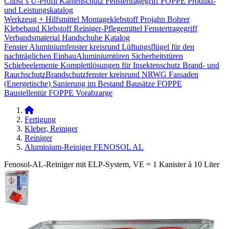
Clipsi`s
U-Profil Kantenschutz
Fenstertragegriff
FOPPE Produkt-
und Leistungskatalog
Werkzeug + Hilfsmittel
Montageklebstoff
Projahn Bohrer
Klebeband
Klebstoff
Reiniger-Pflegemittel
Fenstertragegriff
Verbandsmaterial
Handschuhe
Katalog
Fenster
Aluminiumfenster kreisrund
Lüftungsflügel für den
nachträglichen Einbau​
Aluminiumtüren
Sicherheitstüren
Schiebeelemente
Komplettlösungen für Insektenschutz
Brand- und
Rauchschutz​
Brandschutzfenster kreisrund
NRWG
Fassaden
(Energetische) Sanierung im Bestand
Bausätze
FOPPE
Baustellentür
FOPPE Vorabzarge
Fertigung
Kleber, Reiniger
Reiniger
Aluminium-Reiniger FENOSOL AL
Fenosol-AL-Reiniger mit ELP-System, VE = 1 Kanister à 10 Liter