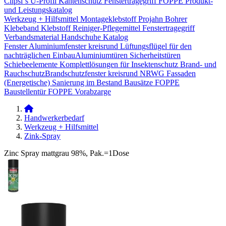
Clipsi`s
U-Profil Kantenschutz
Fenstertragegriff
FOPPE Produkt-
und Leistungskatalog
Werkzeug + Hilfsmittel
Montageklebstoff
Projahn Bohrer
Klebeband
Klebstoff
Reiniger-Pflegemittel
Fenstertragegriff
Verbandsmaterial
Handschuhe
Katalog
Fenster
Aluminiumfenster kreisrund
Lüftungsflügel für den
nachträglichen Einbau​
Aluminiumtüren
Sicherheitstüren
Schiebeelemente
Komplettlösungen für Insektenschutz
Brand- und
Rauchschutz​
Brandschutzfenster kreisrund
NRWG
Fassaden
(Energetische) Sanierung im Bestand
Bausätze
FOPPE
Baustellentür
FOPPE Vorabzarge
Handwerkerbedarf
Werkzeug + Hilfsmittel
Zink-Spray
Zinc Spray mattgrau 98%, Pak.=1Dose