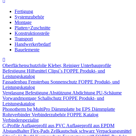
Fertigung
Systemzubehör
Montage
Platten+Zuschnitte
Konstruktionsteile
Transport
Handwerkerbedarf
Bauelemente
Oberflächenschutzfolie
Kleber, Reiniger
Unterbauprofile
Befestigung
Hilfsmittel
Clipsi`s
FOPPE Produkt- und
Leistungskatalog
Fassadenbau
Fensterbau
Sonnenschutz
FOPPE Produkt- und
Leistungskatalog
Verglasung
Befestigung
Abstützung
Abdichtung
PU-Schäume
Vorwandmontage
Schallschutz
FOPPE Produkt- und
Leistungskatalog
Phonotherm
bg MultiPro Dämmplatte
bg EPS Dämmplatte
Rohrverbinder
Verbinderzubehör
FOPPE Katalog
Verbinderspezialist
C-Profile
Auflageprofil aus PVC
Auflageprofil aus EPDM
Abstandhalter Flex-Pads
Zellkautschuk schwarz
Verpackungsmittel