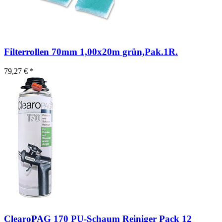
Filterrollen 70mm 1,00x20m grün,Pak.1R.
79,27 € *
ClearoPAG 170 PU-Schaum Reiniger Pack 12