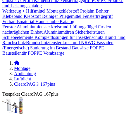
Clipsi`s
U-Profil Kantenschutz
Fenstertragegriff
FOPPE Produkt-
und Leistungskatalog
Werkzeug + Hilfsmittel
Montageklebstoff
Projahn Bohrer
Klebeband
Klebstoff
Reiniger-Pflegemittel
Fenstertragegriff
Verbandsmaterial
Handschuhe
Katalog
Fenster
Aluminiumfenster kreisrund
Lüftungsflügel für den
nachträglichen Einbau​
Aluminiumtüren
Sicherheitstüren
Schiebeelemente
Komplettlösungen für Insektenschutz
Brand- und
Rauchschutz​
Brandschutzfenster kreisrund
NRWG
Fassaden
(Energetische) Sanierung im Bestand
Bausätze
FOPPE
Baustellentür
FOPPE Vorabzarge
Montage
Abdichtung
Luftdicht
ClearoPAG® 167plus
Testpaket ClearoPAG 167plus