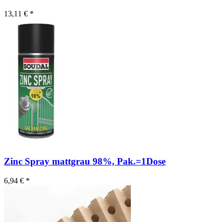
13,11 € *
Zinc Spray mattgrau 98%, Pak.=1Dose
6,94 € *