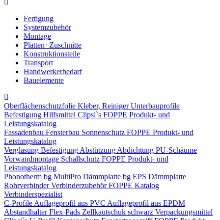
Fertigung
Systemzubehör
Montage
Platten+Zuschnitte
Konstruktionsteile
Transport
Handwerkerbedarf
Bauelemente
Oberflächenschutzfolie
Kleber, Reiniger
Unterbauprofile
Befestigung
Hilfsmittel
Clipsi`s
FOPPE Produkt- und
Leistungskatalog
Fassadenbau
Fensterbau
Sonnenschutz
FOPPE Produkt- und
Leistungskatalog
Verglasung
Befestigung
Abstützung
Abdichtung
PU-Schäume
Vorwandmontage
Schallschutz
FOPPE Produkt- und
Leistungskatalog
Phonotherm
bg MultiPro Dämmplatte
bg EPS Dämmplatte
Rohrverbinder
Verbinderzubehör
FOPPE Katalog
Verbinderspezialist
C-Profile
Auflageprofil aus PVC
Auflageprofil aus EPDM
Abstandhalter Flex-Pads
Zellkautschuk schwarz
Verpackungsmittel