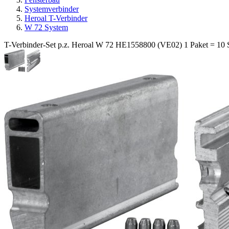
Systemverbinder
Heroal T-Verbinder
W 72 System
T-Verbinder-Set p.z. Heroal W 72 HE1558800 (VE02) 1 Paket = 10 S