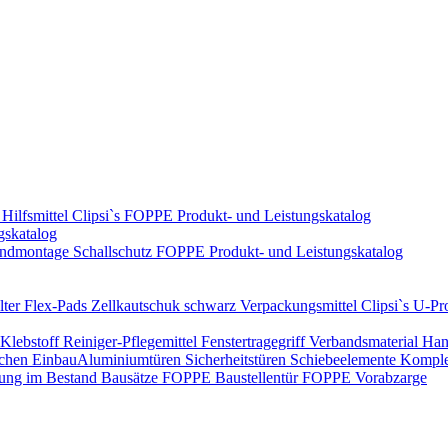
Hilfsmittel
Clipsi`s
FOPPE Produkt- und Leistungskatalog
gskatalog
ndmontage
Schallschutz
FOPPE Produkt- und Leistungskatalog
ter Flex-Pads
Zellkautschuk schwarz
Verpackungsmittel
Clipsi`s
U-Pro
Klebstoff
Reiniger-Pflegemittel
Fenstertragegriff
Verbandsmaterial
Han
ichen Einbau​
Aluminiumtüren
Sicherheitstüren
Schiebeelemente
Komplet
rung im Bestand
Bausätze
FOPPE Baustellentür
FOPPE Vorabzarge