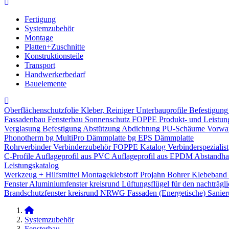
Fertigung
Systemzubehör
Montage
Platten+Zuschnitte
Konstruktionsteile
Transport
Handwerkerbedarf
Bauelemente
Oberflächenschutzfolie
Kleber, Reiniger
Unterbauprofile
Befestigung
Fassadenbau
Fensterbau
Sonnenschutz
FOPPE Produkt- und Leistun
Verglasung
Befestigung
Abstützung
Abdichtung
PU-Schäume
Vorwa
Phonotherm
bg MultiPro Dämmplatte
bg EPS Dämmplatte
Rohrverbinder
Verbinderzubehör
FOPPE Katalog Verbinderspezialist
C-Profile
Auflageprofil aus PVC
Auflageprofil aus EPDM
Abstandhal
Leistungskatalog
Werkzeug + Hilfsmittel
Montageklebstoff
Projahn Bohrer
Klebeband
Fenster
Aluminiumfenster kreisrund
Lüftungsflügel für den nachträgl
Brandschutzfenster kreisrund
NRWG
Fassaden
(Energetische) Sanie
Systemzubehör
Fensterbau