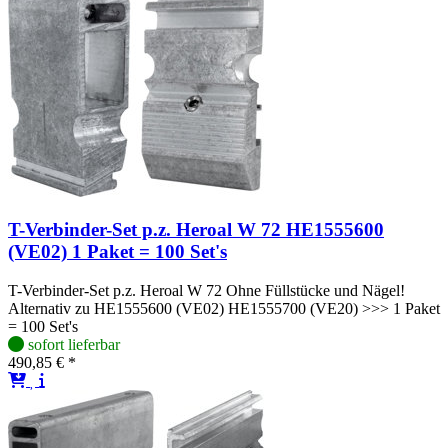
T-Verbinder-Set p.z. Heroal W 72 HE1555600
(VE02) 1 Paket = 100 Set's
T-Verbinder-Set p.z. Heroal W 72 Ohne Füllstücke und Nägel!
Alternativ zu HE1555600 (VE02) HE1555700 (VE20) >>> 1 Paket
= 100 Set's
sofort lieferbar
490,85 € *