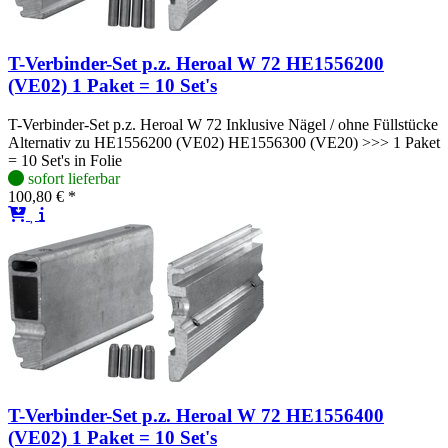
T-Verbinder-Set p.z. Heroal W 72 HE1556200
(VE02) 1 Paket = 10 Set's
T-Verbinder-Set p.z. Heroal W 72 Inklusive Nägel / ohne Füllstücke
Alternativ zu HE1556200 (VE02) HE1556300 (VE20) >>> 1 Paket
= 10 Set's in Folie
sofort lieferbar
100,80 € *
T-Verbinder-Set p.z. Heroal W 72 HE1556400
(VE02) 1 Paket = 10 Set's