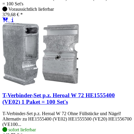
= 100 Set's
Voraussichtlich lieferbar
379,68 € *
T-Verbinder-Set p.z. Heroal W 72 HE1555400
(VE02) 1 Paket = 100 Set's
T-Verbinder-Set p.z. Heroal W 72 Ohne Füllstücke und Nägel!
Alternativ zu HE1555400 (VE02) HE1555500 (VE20) HE1556700
(VE100...
sofort lieferbar