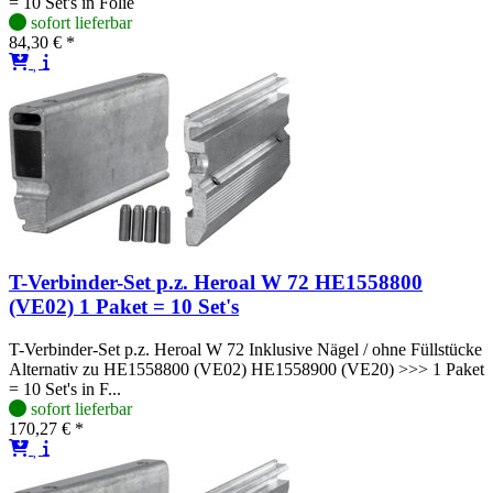
= 10 Set's in Folie
sofort lieferbar
84,30 € *
T-Verbinder-Set p.z. Heroal W 72 HE1558800
(VE02) 1 Paket = 10 Set's
T-Verbinder-Set p.z. Heroal W 72 Inklusive Nägel / ohne Füllstücke
Alternativ zu HE1558800 (VE02) HE1558900 (VE20) >>> 1 Paket
= 10 Set's in F...
sofort lieferbar
170,27 € *