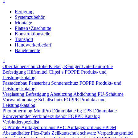
Fertigung
Systemzubehör
Montage
Platten+Zuschnitte
Konstruktionsteile
Transport
Handwerkerbedarf
Bauelemente
Oberflächenschutzfolie
Kleber, Reiniger
Unterbauprofile
Befestigung
Hilfsmittel
Clipsi`s
FOPPE Produkt- und
Leistungskatalog
Fassadenbau
Fensterbau
Sonnenschutz
FOPPE Produkt- und
Leistungskatalog
Verglasung
Befestigung
Abstützung
Abdichtung
PU-Schäume
Vorwandmontage
Schallschutz
FOPPE Produkt- und
Leistungskatalog
Phonotherm
bg MultiPro Dämmplatte
bg EPS Dämmplatte
Rohrverbinder
Verbinderzubehör
FOPPE Katalog
Verbinderspezialist
C-Profile
Auflageprofil aus PVC
Auflageprofil aus EPDM
Abstandhalter Flex-Pads
Zellkautschuk schwarz
Verpackungsmittel