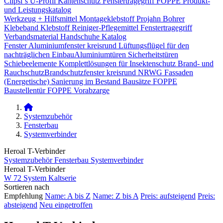
Clipsi`s
U-Profil Kantenschutz
Fenstertragegriff
FOPPE Produkt-
und Leistungskatalog
Werkzeug + Hilfsmittel
Montageklebstoff
Projahn Bohrer
Klebeband
Klebstoff
Reiniger-Pflegemittel
Fenstertragegriff
Verbandsmaterial
Handschuhe
Katalog
Fenster
Aluminiumfenster kreisrund
Lüftungsflügel für den
nachträglichen Einbau​
Aluminiumtüren
Sicherheitstüren
Schiebeelemente
Komplettlösungen für Insektenschutz
Brand- und
Rauchschutz​
Brandschutzfenster kreisrund
NRWG
Fassaden
(Energetische) Sanierung im Bestand
Bausätze
FOPPE
Baustellentür
FOPPE Vorabzarge
Systemzubehör
Fensterbau
Systemverbinder
Heroal T-Verbinder
Systemzubehör
Fensterbau
Systemverbinder
Heroal T-Verbinder
W 72 System
Kaltserie
Sortieren nach
Empfehlung
Name: A bis Z
Name: Z bis A
Preis: aufsteigend
Preis:
absteigend
Neu eingetroffen