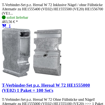
T-Verbinder-Set p.z. Heroal W 72 Inklusive Nägel / ohne Füllstücke
Alternativ zu HE1555400 (VE02) HE1555500 (VE20) HE1556700
(VE1...
sofort lieferbar
483,56 € *
T-Verbinder-Set p.z. Heroal W 72 HE1555000
(VE02) 1 Paket = 100 Set's
T-Verbinder-Set p.z. Heroal W 72 Ohne Füllstücke und Nägel!
Alternativ zu HE1555000 (VE02) HE1555100 (VE20) >>> 1 Paket