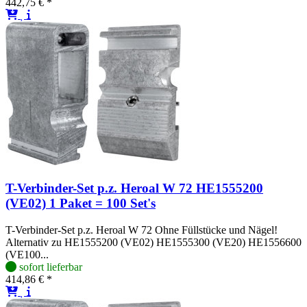
442,75 € *
T-Verbinder-Set p.z. Heroal W 72 HE1555200
(VE02) 1 Paket = 100 Set's
T-Verbinder-Set p.z. Heroal W 72 Ohne Füllstücke und Nägel!
Alternativ zu HE1555200 (VE02) HE1555300 (VE20) HE1556600
(VE100...
sofort lieferbar
414,86 € *