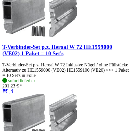
T-Verbinder-Set p.z. Heroal W 72 HE1559000
(VE02) 1 Paket = 10 Set's
T-Verbinder-Set p.z. Heroal W 72 Inklusive Nägel / ohne Füllstücke
Alternativ zu HE1559000 (VE02) HE1559100 (VE20) >>> 1 Paket
= 10 Set's in Folie
sofort lieferbar
201,23 € *