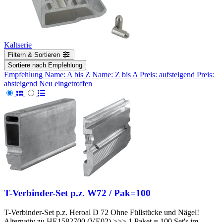
Kaltserie
Filtern & Sortieren
Sortiere nach
Empfehlung
Empfehlung
Name: A bis Z
Name: Z bis A
Preis: aufsteigend
Preis:
absteigend
Neu eingetroffen
T-Verbinder-Set p.z. W72 / Pak=100
T-Verbinder-Set p.z. Heroal D 72 Ohne Füllstücke und Nägel!
Alternativ zu HE1582700 (VE02) >>> 1 Paket = 100 Set's im