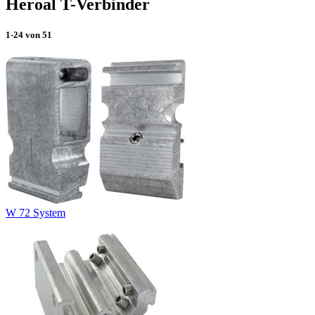
Heroal T-Verbinder
1-24
von
51
W 72 System