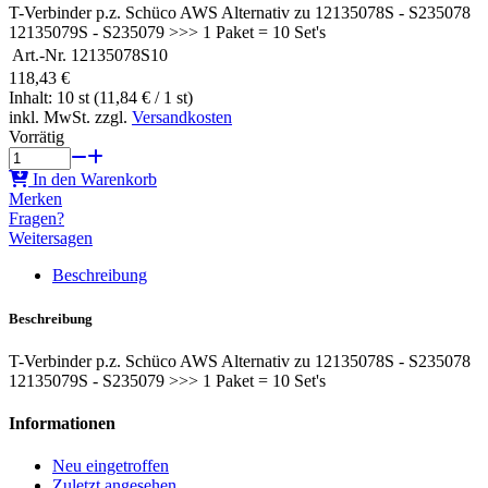
T-Verbinder p.z. Schüco AWS Alternativ zu 12135078S - S235078
12135079S - S235079 >>> 1 Paket = 10 Set's
Art.-Nr.
12135078S10
118,43 €
Inhalt: 10 st (11,84 € / 1 st)
inkl. MwSt. zzgl.
Versandkosten
Vorrätig
In den Warenkorb
Merken
Fragen?
Weitersagen
Beschreibung
Beschreibung
T-Verbinder p.z. Schüco AWS Alternativ zu 12135078S - S235078
12135079S - S235079 >>> 1 Paket = 10 Set's
Informationen
Neu eingetroffen
Zuletzt angesehen