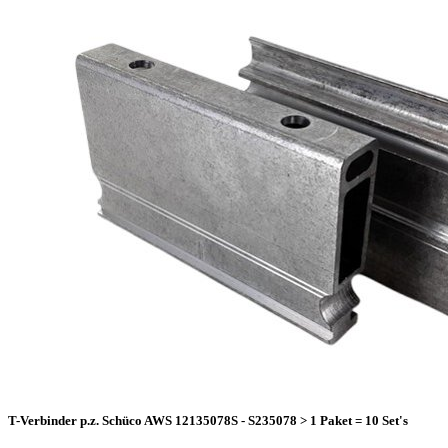
T-Verbinder p.z. Schüco AWS 12135078S - S235078 > 1 Paket = 10 Set's