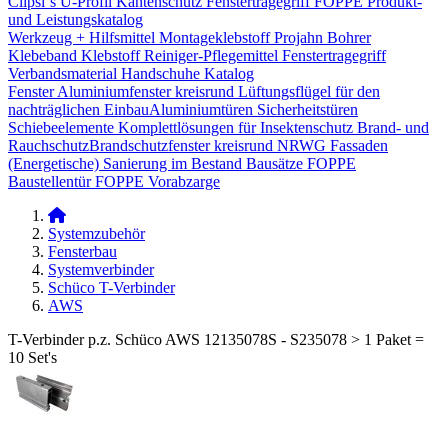
Clipsi`s
U-Profil Kantenschutz
Fenstertragegriff
FOPPE Produkt-
und Leistungskatalog
Werkzeug + Hilfsmittel
Montageklebstoff
Projahn Bohrer
Klebeband
Klebstoff
Reiniger-Pflegemittel
Fenstertragegriff
Verbandsmaterial
Handschuhe
Katalog
Fenster
Aluminiumfenster kreisrund
Lüftungsflügel für den
nachträglichen Einbau​
Aluminiumtüren
Sicherheitstüren
Schiebeelemente
Komplettlösungen für Insektenschutz
Brand- und
Rauchschutz​
Brandschutzfenster kreisrund
NRWG
Fassaden
(Energetische) Sanierung im Bestand
Bausätze
FOPPE
Baustellentür
FOPPE Vorabzarge
Systemzubehör
Fensterbau
Systemverbinder
Schüco T-Verbinder
AWS
T-Verbinder p.z. Schüco AWS 12135078S - S235078 > 1 Paket =
10 Set's