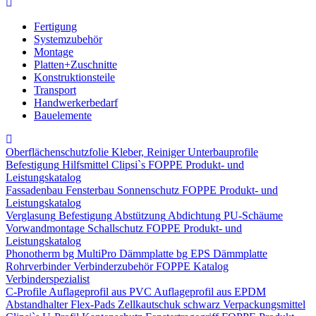
Fertigung
Systemzubehör
Montage
Platten+Zuschnitte
Konstruktionsteile
Transport
Handwerkerbedarf
Bauelemente
Oberflächenschutzfolie
Kleber, Reiniger
Unterbauprofile
Befestigung
Hilfsmittel
Clipsi`s
FOPPE Produkt- und
Leistungskatalog
Fassadenbau
Fensterbau
Sonnenschutz
FOPPE Produkt- und
Leistungskatalog
Verglasung
Befestigung
Abstützung
Abdichtung
PU-Schäume
Vorwandmontage
Schallschutz
FOPPE Produkt- und
Leistungskatalog
Phonotherm
bg MultiPro Dämmplatte
bg EPS Dämmplatte
Rohrverbinder
Verbinderzubehör
FOPPE Katalog
Verbinderspezialist
C-Profile
Auflageprofil aus PVC
Auflageprofil aus EPDM
Abstandhalter Flex-Pads
Zellkautschuk schwarz
Verpackungsmittel