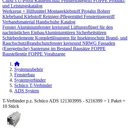
Clipsi`s
U-Profil Kantenschutz
Fenstertragegriff
FOPPE Produkt-
und Leistungskatalog
Werkzeug + Hilfsmittel
Montageklebstoff
Projahn Bohrer
Klebeband
Klebstoff
Reiniger-Pflegemittel
Fenstertragegriff
Verbandsmaterial
Handschuhe
Katalog
Fenster
Aluminiumfenster kreisrund
Lüftungsflügel für den
nachträglichen Einbau​
Aluminiumtüren
Sicherheitstüren
Schiebeelemente
Komplettlösungen für Insektenschutz
Brand- und
Rauchschutz​
Brandschutzfenster kreisrund
NRWG
Fassaden
(Energetische) Sanierung im Bestand
Bausätze
FOPPE
Baustellentür
FOPPE Vorabzarge
Systemzubehör
Fensterbau
Systemverbinder
Schüco T-Verbinder
ADS System
T-Verbinder p.z. Schüco ADS 12130399S - S216399 > 1 Paket =
10 Stück