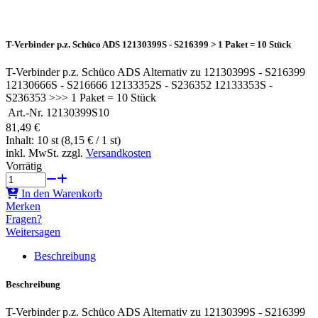
T-Verbinder p.z. Schüco ADS 12130399S - S216399 > 1 Paket = 10 Stück
T-Verbinder p.z. Schüco ADS Alternativ zu 12130399S - S216399
12130666S - S216666 12133352S - S236352 12133353S -
S236353 >>> 1 Paket = 10 Stück
Art.-Nr.
12130399S10
81,49 €
Inhalt: 10 st (8,15 € / 1 st)
inkl. MwSt. zzgl.
Versandkosten
Vorrätig
In den Warenkorb
Merken
Fragen?
Weitersagen
Beschreibung
Beschreibung
T-Verbinder p.z. Schüco ADS Alternativ zu 12130399S - S216399