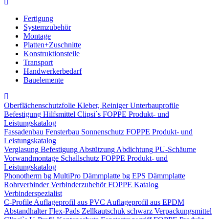
Fertigung
Systemzubehör
Montage
Platten+Zuschnitte
Konstruktionsteile
Transport
Handwerkerbedarf
Bauelemente
Oberflächenschutzfolie
Kleber, Reiniger
Unterbauprofile
Befestigung
Hilfsmittel
Clipsi`s
FOPPE Produkt- und
Leistungskatalog
Fassadenbau
Fensterbau
Sonnenschutz
FOPPE Produkt- und
Leistungskatalog
Verglasung
Befestigung
Abstützung
Abdichtung
PU-Schäume
Vorwandmontage
Schallschutz
FOPPE Produkt- und
Leistungskatalog
Phonotherm
bg MultiPro Dämmplatte
bg EPS Dämmplatte
Rohrverbinder
Verbinderzubehör
FOPPE Katalog
Verbinderspezialist
C-Profile
Auflageprofil aus PVC
Auflageprofil aus EPDM
Abstandhalter Flex-Pads
Zellkautschuk schwarz
Verpackungsmittel