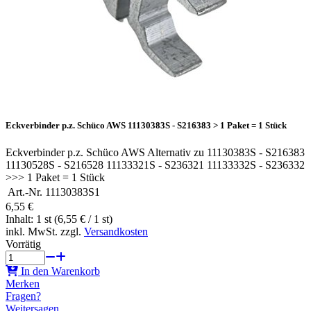
Eckverbinder p.z. Schüco AWS 11130383S - S216383 > 1 Paket = 1 Stück
Eckverbinder p.z. Schüco AWS Alternativ zu 11130383S - S216383
11130528S - S216528 11133321S - S236321 11133332S - S236332
>>> 1 Paket = 1 Stück
Art.-Nr.
11130383S1
6,55 €
Inhalt: 1 st (6,55 € / 1 st)
inkl. MwSt. zzgl.
Versandkosten
Vorrätig
In den Warenkorb
Merken
Fragen?
Weitersagen