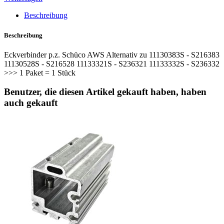
Beschreibung
Beschreibung
Eckverbinder p.z. Schüco AWS Alternativ zu 11130383S - S216383
11130528S - S216528 11133321S - S236321 11133332S - S236332
>>> 1 Paket = 1 Stück
Benutzer, die diesen Artikel gekauft haben, haben
auch gekauft