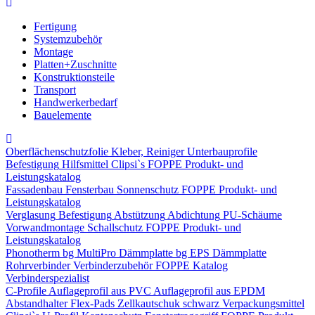
Fertigung
Systemzubehör
Montage
Platten+Zuschnitte
Konstruktionsteile
Transport
Handwerkerbedarf
Bauelemente
Oberflächenschutzfolie
Kleber, Reiniger
Unterbauprofile
Befestigung
Hilfsmittel
Clipsi`s
FOPPE Produkt- und
Leistungskatalog
Fassadenbau
Fensterbau
Sonnenschutz
FOPPE Produkt- und
Leistungskatalog
Verglasung
Befestigung
Abstützung
Abdichtung
PU-Schäume
Vorwandmontage
Schallschutz
FOPPE Produkt- und
Leistungskatalog
Phonotherm
bg MultiPro Dämmplatte
bg EPS Dämmplatte
Rohrverbinder
Verbinderzubehör
FOPPE Katalog
Verbinderspezialist
C-Profile
Auflageprofil aus PVC
Auflageprofil aus EPDM
Abstandhalter Flex-Pads
Zellkautschuk schwarz
Verpackungsmittel