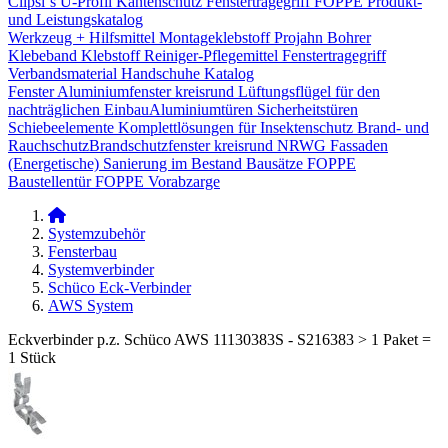
Clipsi`s
U-Profil Kantenschutz
Fenstertragegriff
FOPPE Produkt-
und Leistungskatalog
Werkzeug + Hilfsmittel
Montageklebstoff
Projahn Bohrer
Klebeband
Klebstoff
Reiniger-Pflegemittel
Fenstertragegriff
Verbandsmaterial
Handschuhe
Katalog
Fenster
Aluminiumfenster kreisrund
Lüftungsflügel für den
nachträglichen Einbau​
Aluminiumtüren
Sicherheitstüren
Schiebeelemente
Komplettlösungen für Insektenschutz
Brand- und
Rauchschutz​
Brandschutzfenster kreisrund
NRWG
Fassaden
(Energetische) Sanierung im Bestand
Bausätze
FOPPE
Baustellentür
FOPPE Vorabzarge
Systemzubehör
Fensterbau
Systemverbinder
Schüco Eck-Verbinder
AWS System
Eckverbinder p.z. Schüco AWS 11130383S - S216383 > 1 Paket =
1 Stück