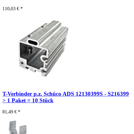
110,03 € *
T-Verbinder p.z. Schüco ADS 12130399S - S216399
> 1 Paket = 10 Stück
81,49 € *