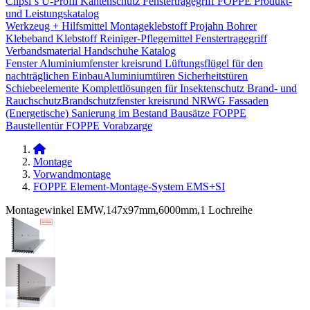
Clipsi`s
U-Profil Kantenschutz
Fenstertragegriff
FOPPE Produkt-
und Leistungskatalog
Werkzeug + Hilfsmittel
Montageklebstoff
Projahn Bohrer
Klebeband
Klebstoff
Reiniger-Pflegemittel
Fenstertragegriff
Verbandsmaterial
Handschuhe
Katalog
Fenster
Aluminiumfenster kreisrund
Lüftungsflügel für den
nachträglichen Einbau​
Aluminiumtüren
Sicherheitstüren
Schiebeelemente
Komplettlösungen für Insektenschutz
Brand- und
Rauchschutz​
Brandschutzfenster kreisrund
NRWG
Fassaden
(Energetische) Sanierung im Bestand
Bausätze
FOPPE
Baustellentür
FOPPE Vorabzarge
Montage
Vorwandmontage
FOPPE Element-Montage-System EMS+SI
Montagewinkel EMW,147x97mm,6000mm,1 Lochreihe