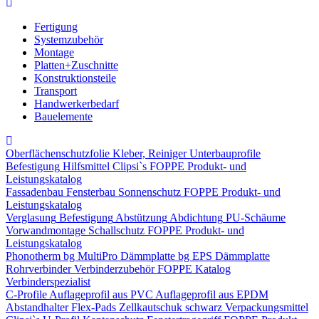
Fertigung
Systemzubehör
Montage
Platten+Zuschnitte
Konstruktionsteile
Transport
Handwerkerbedarf
Bauelemente
Oberflächenschutzfolie
Kleber, Reiniger
Unterbauprofile
Befestigung
Hilfsmittel
Clipsi`s
FOPPE Produkt- und
Leistungskatalog
Fassadenbau
Fensterbau
Sonnenschutz
FOPPE Produkt- und
Leistungskatalog
Verglasung
Befestigung
Abstützung
Abdichtung
PU-Schäume
Vorwandmontage
Schallschutz
FOPPE Produkt- und
Leistungskatalog
Phonotherm
bg MultiPro Dämmplatte
bg EPS Dämmplatte
Rohrverbinder
Verbinderzubehör
FOPPE Katalog
Verbinderspezialist
C-Profile
Auflageprofil aus PVC
Auflageprofil aus EPDM
Abstandhalter Flex-Pads
Zellkautschuk schwarz
Verpackungsmittel