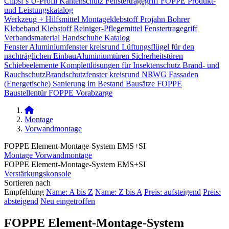
Clipsi`s
U-Profil Kantenschutz
Fenstertragegriff
FOPPE Produkt-
und Leistungskatalog
Werkzeug + Hilfsmittel
Montageklebstoff
Projahn Bohrer
Klebeband
Klebstoff
Reiniger-Pflegemittel
Fenstertragegriff
Verbandsmaterial
Handschuhe
Katalog
Fenster
Aluminiumfenster kreisrund
Lüftungsflügel für den
nachträglichen Einbau​
Aluminiumtüren
Sicherheitstüren
Schiebeelemente
Komplettlösungen für Insektenschutz
Brand- und
Rauchschutz​
Brandschutzfenster kreisrund
NRWG
Fassaden
(Energetische) Sanierung im Bestand
Bausätze
FOPPE
Baustellentür
FOPPE Vorabzarge
Montage
Vorwandmontage
FOPPE Element-Montage-System EMS+SI
Montage
Vorwandmontage
FOPPE Element-Montage-System EMS+SI
Verstärkungskonsole
Sortieren nach
Empfehlung
Name: A bis Z
Name: Z bis A
Preis: aufsteigend
Preis:
absteigend
Neu eingetroffen
FOPPE Element-Montage-System