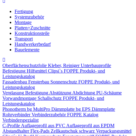
Fertigung
Systemzubehör
Montage
Platten+Zuschnitte
Konstruktionsteile
Transport
Handwerkerbedarf
Bauelemente
Oberflächenschutzfolie
Kleber, Reiniger
Unterbauprofile
Befestigung
Hilfsmittel
Clipsi`s
FOPPE Produkt- und
Leistungskatalog
Fassadenbau
Fensterbau
Sonnenschutz
FOPPE Produkt- und
Leistungskatalog
Verglasung
Befestigung
Abstützung
Abdichtung
PU-Schäume
Vorwandmontage
Schallschutz
FOPPE Produkt- und
Leistungskatalog
Phonotherm
bg MultiPro Dämmplatte
bg EPS Dämmplatte
Rohrverbinder
Verbinderzubehör
FOPPE Katalog
Verbinderspezialist
C-Profile
Auflageprofil aus PVC
Auflageprofil aus EPDM
Abstandhalter Flex-Pads
Zellkautschuk schwarz
Verpackungsmittel