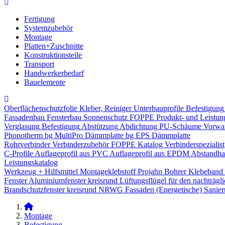
Fertigung
Systemzubehör
Montage
Platten+Zuschnitte
Konstruktionsteile
Transport
Handwerkerbedarf
Bauelemente
Oberflächenschutzfolie
Kleber, Reiniger
Unterbauprofile
Befestigung
Fassadenbau
Fensterbau
Sonnenschutz
FOPPE Produkt- und Leistun
Verglasung
Befestigung
Abstützung
Abdichtung
PU-Schäume
Vorwa
Phonotherm
bg MultiPro Dämmplatte
bg EPS Dämmplatte
Rohrverbinder
Verbinderzubehör
FOPPE Katalog Verbinderspezialist
C-Profile
Auflageprofil aus PVC
Auflageprofil aus EPDM
Abstandhal
Leistungskatalog
Werkzeug + Hilfsmittel
Montageklebstoff
Projahn Bohrer
Klebeband
Fenster
Aluminiumfenster kreisrund
Lüftungsflügel für den nachträgl
Brandschutzfenster kreisrund
NRWG
Fassaden
(Energetische) Sanie
Montage
Befestigung