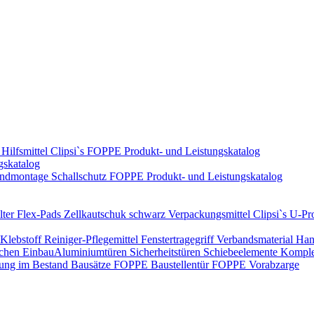
Hilfsmittel
Clipsi`s
FOPPE Produkt- und Leistungskatalog
gskatalog
ndmontage
Schallschutz
FOPPE Produkt- und Leistungskatalog
ter Flex-Pads
Zellkautschuk schwarz
Verpackungsmittel
Clipsi`s
U-Pro
Klebstoff
Reiniger-Pflegemittel
Fenstertragegriff
Verbandsmaterial
Han
ichen Einbau​
Aluminiumtüren
Sicherheitstüren
Schiebeelemente
Komplet
rung im Bestand
Bausätze
FOPPE Baustellentür
FOPPE Vorabzarge