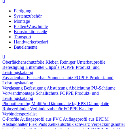
Fertigung
Systemzubehör
Montage
Platten+Zuschnitte
Konstruktionsteile
Transport
Handwerkerbedarf
Bauelemente
Oberflächenschutzfolie
Kleber, Reiniger
Unterbauprofile
Befestigung
Hilfsmittel
Clipsi`s
FOPPE Produkt- und
Leistungskatalog
Fassadenbau
Fensterbau
Sonnenschutz
FOPPE Produkt- und
Leistungskatalog
Verglasung
Befestigung
Abstützung
Abdichtung
PU-Schäume
Vorwandmontage
Schallschutz
FOPPE Produkt- und
Leistungskatalog
Phonotherm
bg MultiPro Dämmplatte
bg EPS Dämmplatte
Rohrverbinder
Verbinderzubehör
FOPPE Katalog
Verbinderspezialist
C-Profile
Auflageprofil aus PVC
Auflageprofil aus EPDM
Abstandhalter Flex-Pads
Zellkautschuk schwarz
Verpackungsmittel