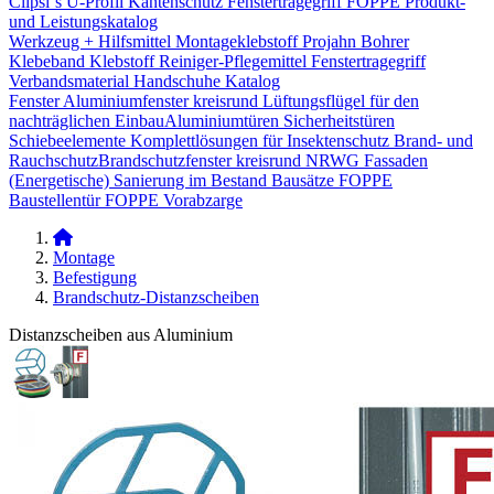
Clipsi`s
U-Profil Kantenschutz
Fenstertragegriff
FOPPE Produkt-
und Leistungskatalog
Werkzeug + Hilfsmittel
Montageklebstoff
Projahn Bohrer
Klebeband
Klebstoff
Reiniger-Pflegemittel
Fenstertragegriff
Verbandsmaterial
Handschuhe
Katalog
Fenster
Aluminiumfenster kreisrund
Lüftungsflügel für den
nachträglichen Einbau​
Aluminiumtüren
Sicherheitstüren
Schiebeelemente
Komplettlösungen für Insektenschutz
Brand- und
Rauchschutz​
Brandschutzfenster kreisrund
NRWG
Fassaden
(Energetische) Sanierung im Bestand
Bausätze
FOPPE
Baustellentür
FOPPE Vorabzarge
Montage
Befestigung
Brandschutz-Distanzscheiben
Distanzscheiben aus Aluminium