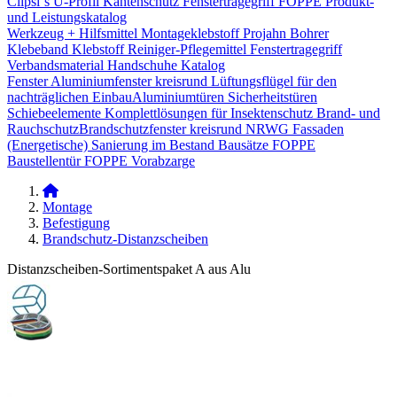
Clipsi`s
U-Profil Kantenschutz
Fenstertragegriff
FOPPE Produkt-
und Leistungskatalog
Werkzeug + Hilfsmittel
Montageklebstoff
Projahn Bohrer
Klebeband
Klebstoff
Reiniger-Pflegemittel
Fenstertragegriff
Verbandsmaterial
Handschuhe
Katalog
Fenster
Aluminiumfenster kreisrund
Lüftungsflügel für den
nachträglichen Einbau​
Aluminiumtüren
Sicherheitstüren
Schiebeelemente
Komplettlösungen für Insektenschutz
Brand- und
Rauchschutz​
Brandschutzfenster kreisrund
NRWG
Fassaden
(Energetische) Sanierung im Bestand
Bausätze
FOPPE
Baustellentür
FOPPE Vorabzarge
Montage
Befestigung
Brandschutz-Distanzscheiben
Distanzscheiben-Sortimentspaket A aus Alu