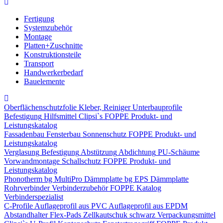
Fertigung
Systemzubehör
Montage
Platten+Zuschnitte
Konstruktionsteile
Transport
Handwerkerbedarf
Bauelemente
Oberflächenschutzfolie
Kleber, Reiniger
Unterbauprofile
Befestigung
Hilfsmittel
Clipsi`s
FOPPE Produkt- und
Leistungskatalog
Fassadenbau
Fensterbau
Sonnenschutz
FOPPE Produkt- und
Leistungskatalog
Verglasung
Befestigung
Abstützung
Abdichtung
PU-Schäume
Vorwandmontage
Schallschutz
FOPPE Produkt- und
Leistungskatalog
Phonotherm
bg MultiPro Dämmplatte
bg EPS Dämmplatte
Rohrverbinder
Verbinderzubehör
FOPPE Katalog
Verbinderspezialist
C-Profile
Auflageprofil aus PVC
Auflageprofil aus EPDM
Abstandhalter Flex-Pads
Zellkautschuk schwarz
Verpackungsmittel