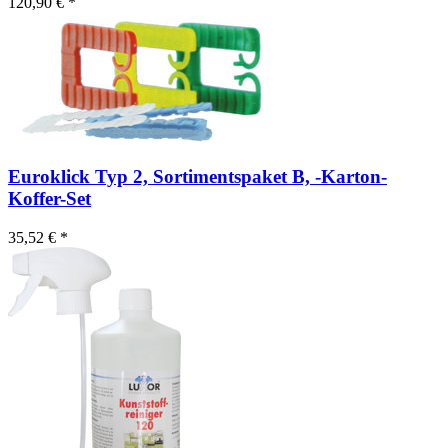
120,90 € *
Euroklick Typ 2, Sortimentspaket B, -Karton-
Koffer-Set
35,52 € *