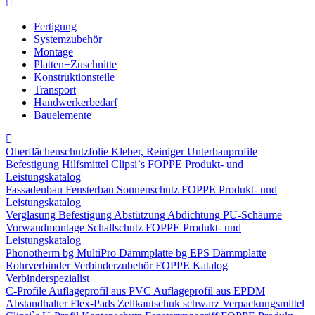
Fertigung
Systemzubehör
Montage
Platten+Zuschnitte
Konstruktionsteile
Transport
Handwerkerbedarf
Bauelemente
Oberflächenschutzfolie
Kleber, Reiniger
Unterbauprofile
Befestigung
Hilfsmittel
Clipsi`s
FOPPE Produkt- und
Leistungskatalog
Fassadenbau
Fensterbau
Sonnenschutz
FOPPE Produkt- und
Leistungskatalog
Verglasung
Befestigung
Abstützung
Abdichtung
PU-Schäume
Vorwandmontage
Schallschutz
FOPPE Produkt- und
Leistungskatalog
Phonotherm
bg MultiPro Dämmplatte
bg EPS Dämmplatte
Rohrverbinder
Verbinderzubehör
FOPPE Katalog
Verbinderspezialist
C-Profile
Auflageprofil aus PVC
Auflageprofil aus EPDM
Abstandhalter Flex-Pads
Zellkautschuk schwarz
Verpackungsmittel