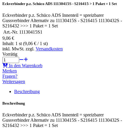
Eckverbinder p.z. Schüco ADS 11130415S - S216415 > 1 Paket = 1 Set
Eckverbinder p.z. Schüco ADS Innenteil = spreizbarer
Gussverbinder Alternativ zu 11130415S - S216415 11130432S -
S216432 >>> 1 Paket = 1 Set
Art.-Nr.
11130415S1
9,06 €
Inhalt: 1 st (9,06 € / 1 st)
inkl. MwSt. zzgl.
Versandkosten
Vorrätig
In den Warenkorb
Merken
Fragen?
Weitersagen
Beschreibung
Beschreibung
Eckverbinder p.z. Schüco ADS Innenteil = spreizbarer
Gussverbinder Alternativ zu 11130415S - S216415 11130432S -
S216432 >>> 1 Paket = 1 Set