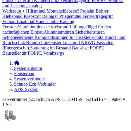
Clipsi`s
U-Profil Kantenschutz
Fenstertragegriff
FOPPE Produkt-
und Leistungskatalog
Werkzeug + Hilfsmittel
Montageklebstoff
Projahn Bohrer
Klebeband
Klebstoff
Reiniger-Pflegemittel
Fenstertragegriff
Verbandsmaterial
Handschuhe
Katalog
Fenster
Aluminiumfenster kreisrund
Lüftungsflügel für den
nachträglichen Einbau​
Aluminiumtüren
Sicherheitstüren
Schiebeelemente
Komplettlösungen für Insektenschutz
Brand- und
Rauchschutz​
Brandschutzfenster kreisrund
NRWG
Fassaden
(Energetische) Sanierung im Bestand
Bausätze
FOPPE
Baustellentür
FOPPE Vorabzarge
Systemzubehör
Fensterbau
Systemverbinder
Schüco Eck-Verbinder
ADS System
Eckverbinder p.z. Schüco ADS 11130415S - S216415 > 1 Paket =
1 Set