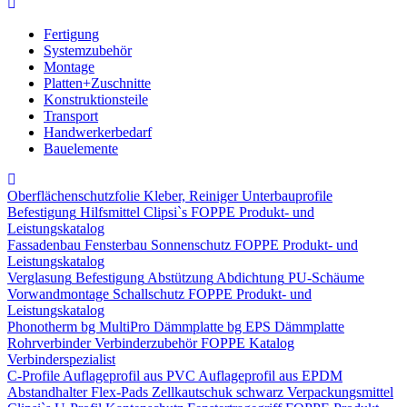
Fertigung
Systemzubehör
Montage
Platten+Zuschnitte
Konstruktionsteile
Transport
Handwerkerbedarf
Bauelemente
Oberflächenschutzfolie
Kleber, Reiniger
Unterbauprofile
Befestigung
Hilfsmittel
Clipsi`s
FOPPE Produkt- und
Leistungskatalog
Fassadenbau
Fensterbau
Sonnenschutz
FOPPE Produkt- und
Leistungskatalog
Verglasung
Befestigung
Abstützung
Abdichtung
PU-Schäume
Vorwandmontage
Schallschutz
FOPPE Produkt- und
Leistungskatalog
Phonotherm
bg MultiPro Dämmplatte
bg EPS Dämmplatte
Rohrverbinder
Verbinderzubehör
FOPPE Katalog
Verbinderspezialist
C-Profile
Auflageprofil aus PVC
Auflageprofil aus EPDM
Abstandhalter Flex-Pads
Zellkautschuk schwarz
Verpackungsmittel