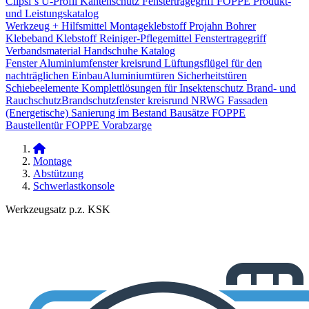
Clipsi`s
U-Profil Kantenschutz
Fenstertragegriff
FOPPE Produkt-
und Leistungskatalog
Werkzeug + Hilfsmittel
Montageklebstoff
Projahn Bohrer
Klebeband
Klebstoff
Reiniger-Pflegemittel
Fenstertragegriff
Verbandsmaterial
Handschuhe
Katalog
Fenster
Aluminiumfenster kreisrund
Lüftungsflügel für den
nachträglichen Einbau​
Aluminiumtüren
Sicherheitstüren
Schiebeelemente
Komplettlösungen für Insektenschutz
Brand- und
Rauchschutz​
Brandschutzfenster kreisrund
NRWG
Fassaden
(Energetische) Sanierung im Bestand
Bausätze
FOPPE
Baustellentür
FOPPE Vorabzarge
Montage
Abstützung
Schwerlastkonsole
Werkzeugsatz p.z. KSK