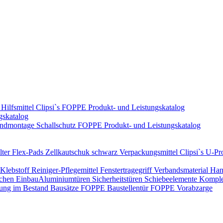
Hilfsmittel
Clipsi`s
FOPPE Produkt- und Leistungskatalog
gskatalog
ndmontage
Schallschutz
FOPPE Produkt- und Leistungskatalog
ter Flex-Pads
Zellkautschuk schwarz
Verpackungsmittel
Clipsi`s
U-Pro
Klebstoff
Reiniger-Pflegemittel
Fenstertragegriff
Verbandsmaterial
Han
ichen Einbau​
Aluminiumtüren
Sicherheitstüren
Schiebeelemente
Komplet
rung im Bestand
Bausätze
FOPPE Baustellentür
FOPPE Vorabzarge