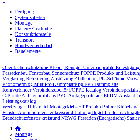
Fertigung
Systemzubehör
Montage
Platten+Zuschnitte
Konstruktionsteile
Transport
Handwerkerbedarf
Bauelemente
Oberflächenschutzfolie
Kleber, Reiniger
Unterbauprofile
Befestigung
Fassadenbau
Fensterbau
Sonnenschutz
FOPPE Produkt- und Leistun
Verglasung
Befestigung
Abstützung
Abdichtung
PU-Schäume
Vorwa
Phonotherm
bg MultiPro Dämmplatte
bg EPS Dämmplatte
Rohrverbinder
Verbinderzubehör
FOPPE Katalog Verbinderspezialist
C-Profile
Auflageprofil aus PVC
Auflageprofil aus EPDM
Abstandhal
Leistungskatalog
Werkzeug + Hilfsmittel
Montageklebstoff
Projahn Bohrer
Klebeband
Fenster
Aluminiumfenster kreisrund
Lüftungsflügel für den nachträgl
Brandschutzfenster kreisrund
NRWG
Fassaden
(Energetische) Sanie
Montage
Verglasung