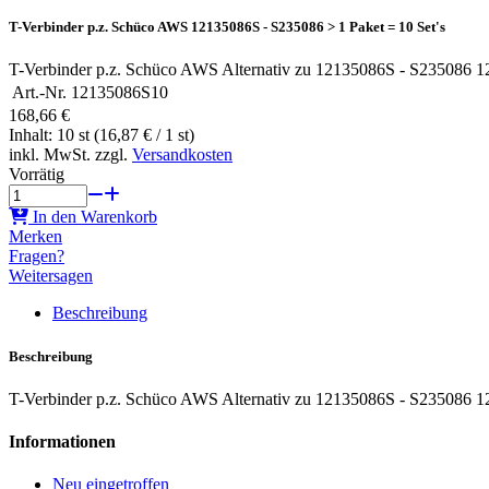
T-Verbinder p.z. Schüco AWS 12135086S - S235086 > 1 Paket = 10 Set's
T-Verbinder p.z. Schüco AWS Alternativ zu 12135086S - S235086 1
Art.-Nr.
12135086S10
168,66 €
Inhalt: 10 st (16,87 € / 1 st)
inkl. MwSt. zzgl.
Versandkosten
Vorrätig
In den Warenkorb
Merken
Fragen?
Weitersagen
Beschreibung
Beschreibung
T-Verbinder p.z. Schüco AWS Alternativ zu 12135086S - S235086 1
Informationen
Neu eingetroffen