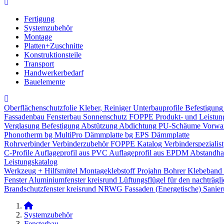
Fertigung
Systemzubehör
Montage
Platten+Zuschnitte
Konstruktionsteile
Transport
Handwerkerbedarf
Bauelemente
Oberflächenschutzfolie
Kleber, Reiniger
Unterbauprofile
Befestigung
Fassadenbau
Fensterbau
Sonnenschutz
FOPPE Produkt- und Leistun
Verglasung
Befestigung
Abstützung
Abdichtung
PU-Schäume
Vorwa
Phonotherm
bg MultiPro Dämmplatte
bg EPS Dämmplatte
Rohrverbinder
Verbinderzubehör
FOPPE Katalog Verbinderspezialist
C-Profile
Auflageprofil aus PVC
Auflageprofil aus EPDM
Abstandhal
Leistungskatalog
Werkzeug + Hilfsmittel
Montageklebstoff
Projahn Bohrer
Klebeband
Fenster
Aluminiumfenster kreisrund
Lüftungsflügel für den nachträgl
Brandschutzfenster kreisrund
NRWG
Fassaden
(Energetische) Sanie
Systemzubehör
Fensterbau