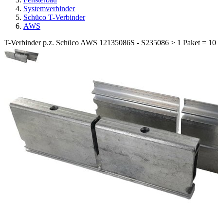
Systemverbinder
Schüco T-Verbinder
AWS
T-Verbinder p.z. Schüco AWS 12135086S - S235086 > 1 Paket = 10 