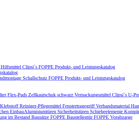
Hilfsmittel
Clipsi`s
FOPPE Produkt- und Leistungskatalog
gskatalog
ndmontage
Schallschutz
FOPPE Produkt- und Leistungskatalog
ter Flex-Pads
Zellkautschuk schwarz
Verpackungsmittel
Clipsi`s
U-Pro
Klebstoff
Reiniger-Pflegemittel
Fenstertragegriff
Verbandsmaterial
Han
ichen Einbau​
Aluminiumtüren
Sicherheitstüren
Schiebeelemente
Komplet
rung im Bestand
Bausätze
FOPPE Baustellentür
FOPPE Vorabzarge