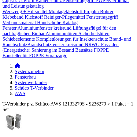
Clipsi`s
U-Profil Kantenschutz
Fenstertragegriff
FOPPE Produkt-
und Leistungskatalog
Werkzeug + Hilfsmittel
Montageklebstoff
Projahn Bohrer
Klebeband
Klebstoff
Reiniger-Pflegemittel
Fenstertragegriff
Verbandsmaterial
Handschuhe
Katalog
Fenster
Aluminiumfenster kreisrund
Lüftungsflügel für den
nachträglichen Einbau​
Aluminiumtüren
Sicherheitstüren
Schiebeelemente
Komplettlösungen für Insektenschutz
Brand- und
Rauchschutz​
Brandschutzfenster kreisrund
NRWG
Fassaden
(Energetische) Sanierung im Bestand
Bausätze
FOPPE
Baustellentür
FOPPE Vorabzarge
Systemzubehör
Fensterbau
Systemverbinder
Schüco T-Verbinder
AWS
T-Verbinder p.z. Schüco AWS 12133279S - S236279 > 1 Paket = 1
Set