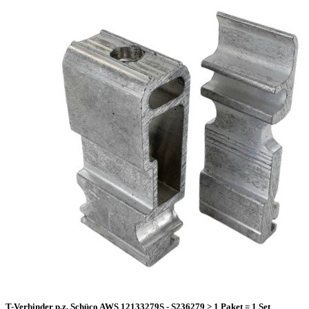
T-Verbinder p.z. Schüco AWS 12133279S - S236279 > 1 Paket = 1 Set