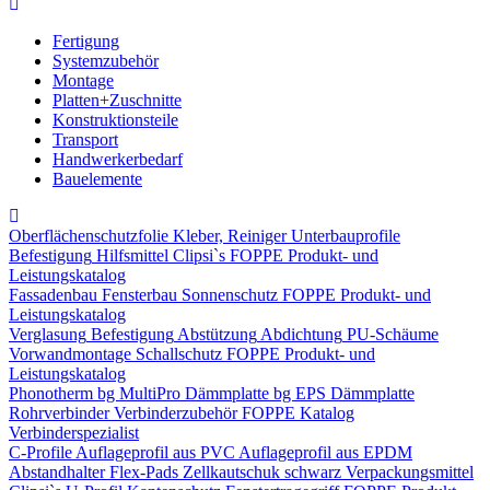
Fertigung
Systemzubehör
Montage
Platten+Zuschnitte
Konstruktionsteile
Transport
Handwerkerbedarf
Bauelemente
Oberflächenschutzfolie
Kleber, Reiniger
Unterbauprofile
Befestigung
Hilfsmittel
Clipsi`s
FOPPE Produkt- und
Leistungskatalog
Fassadenbau
Fensterbau
Sonnenschutz
FOPPE Produkt- und
Leistungskatalog
Verglasung
Befestigung
Abstützung
Abdichtung
PU-Schäume
Vorwandmontage
Schallschutz
FOPPE Produkt- und
Leistungskatalog
Phonotherm
bg MultiPro Dämmplatte
bg EPS Dämmplatte
Rohrverbinder
Verbinderzubehör
FOPPE Katalog
Verbinderspezialist
C-Profile
Auflageprofil aus PVC
Auflageprofil aus EPDM
Abstandhalter Flex-Pads
Zellkautschuk schwarz
Verpackungsmittel