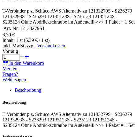
T-Verbinder p.z. Schüco AWS Alternativ zu 12133279S - S236279
12133293S - S236293 12135123S - S235123 12135124S -
S235124 Ohne Abdrückschraube im Außenteil! >>> 1 Paket = 1 Set
Art.-Nr.
12133279S1
6,39 €
Inhalt: 1 st (6,39 € / 1 st)
inkl. MwSt. zzgl.
Versandkosten
Vorrätig
In den Warenkorb
Merken
Fragen?
Weitersagen
Beschreibung
Beschreibung
T-Verbinder p.z. Schüco AWS Alternativ zu 12133279S - S236279
12133293S - S236293 12135123S - S235123 12135124S -
S235124 Ohne Abdrückschraube im Außenteil! >>> 1 Paket = 1 Set