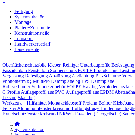
Fertigung
Systemzubehör
Montage
Platten+Zuschnitte
Konstruktionsteile
Transport
Handwerkerbedarf
Bauelemente
Oberflächenschutzfolie
Kleber, Reiniger
Unterbauprofile
Befestigung
Fassadenbau
Fensterbau
Sonnenschutz
FOPPE Produkt- und Leistun
Verglasung
Befestigung
Abstützung
Abdichtung
PU-Schäume
Vorwa
Phonotherm
bg MultiPro Dämmplatte
bg EPS Dämmplatte
Rohrverbinder
Verbinderzubehör
FOPPE Katalog Verbinderspezialist
C-Profile
Auflageprofil aus PVC
Auflageprofil aus EPDM
Abstandhal
Leistungskatalog
Werkzeug + Hilfsmittel
Montageklebstoff
Projahn Bohrer
Klebeband
Fenster
Aluminiumfenster kreisrund
Lüftungsflügel für den nachträgl
Brandschutzfenster kreisrund
NRWG
Fassaden
(Energetische) Sanie
Systemzubehör
Fensterbau