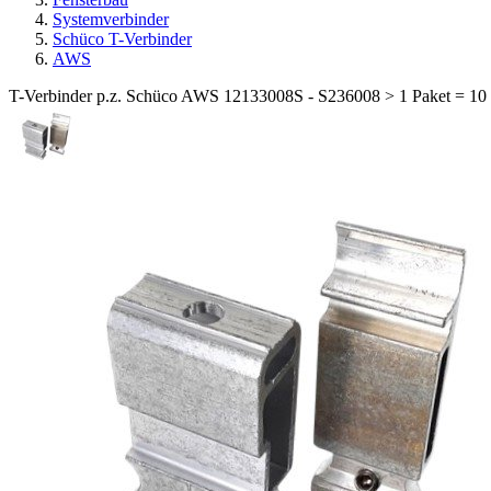
Systemverbinder
Schüco T-Verbinder
AWS
T-Verbinder p.z. Schüco AWS 12133008S - S236008 > 1 Paket = 10 