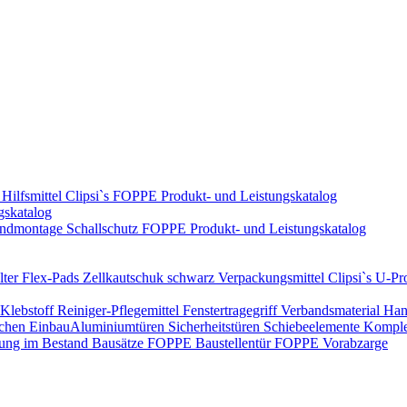
Hilfsmittel
Clipsi`s
FOPPE Produkt- und Leistungskatalog
gskatalog
ndmontage
Schallschutz
FOPPE Produkt- und Leistungskatalog
ter Flex-Pads
Zellkautschuk schwarz
Verpackungsmittel
Clipsi`s
U-Pro
Klebstoff
Reiniger-Pflegemittel
Fenstertragegriff
Verbandsmaterial
Han
ichen Einbau​
Aluminiumtüren
Sicherheitstüren
Schiebeelemente
Komplet
rung im Bestand
Bausätze
FOPPE Baustellentür
FOPPE Vorabzarge