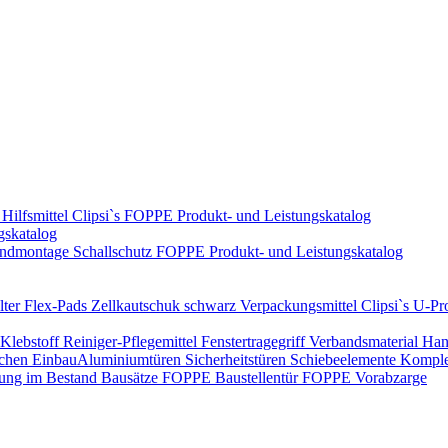
Hilfsmittel
Clipsi`s
FOPPE Produkt- und Leistungskatalog
gskatalog
ndmontage
Schallschutz
FOPPE Produkt- und Leistungskatalog
ter Flex-Pads
Zellkautschuk schwarz
Verpackungsmittel
Clipsi`s
U-Pro
Klebstoff
Reiniger-Pflegemittel
Fenstertragegriff
Verbandsmaterial
Han
ichen Einbau​
Aluminiumtüren
Sicherheitstüren
Schiebeelemente
Komplet
rung im Bestand
Bausätze
FOPPE Baustellentür
FOPPE Vorabzarge