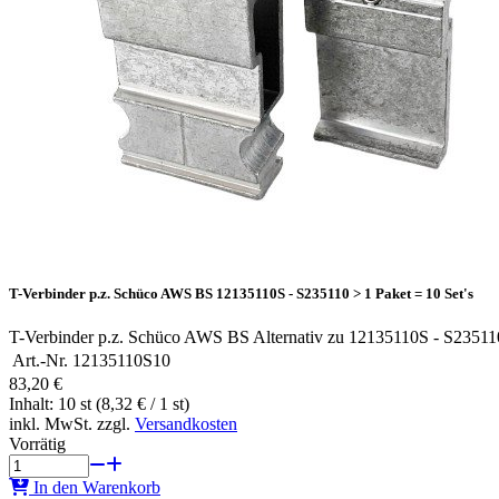
T-Verbinder p.z. Schüco AWS BS 12135110S - S235110 > 1 Paket = 10 Set's
T-Verbinder p.z. Schüco AWS BS Alternativ zu 12135110S - S23511
Art.-Nr.
12135110S10
83,20 €
Inhalt: 10 st (8,32 € / 1 st)
inkl. MwSt. zzgl.
Versandkosten
Vorrätig
In den Warenkorb