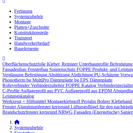
Fertigung
Systemzubehör
Montage
Platten+Zuschnitte
Konstruktionsteile
Transport
Handwerkerbedarf
Bauelemente
Oberflächenschutzfolie
Kleber, Reiniger
Unterbauprofile
Befestigung
Fassadenbau
Fensterbau
Sonnenschutz
FOPPE Produkt- und Leistun
Verglasung
Befestigung
Abstützung
Abdichtung
PU-Schäume
Vorwa
Phonotherm
bg MultiPro Dämmplatte
bg EPS Dämmplatte
Rohrverbinder
Verbinderzubehör
FOPPE Katalog Verbinderspezialist
C-Profile
Auflageprofil aus PVC
Auflageprofil aus EPDM
Abstandhal
Leistungskatalog
Werkzeug + Hilfsmittel
Montageklebstoff
Projahn Bohrer
Klebeband
Fenster
Aluminiumfenster kreisrund
Lüftungsflügel für den nachträgl
Brandschutzfenster kreisrund
NRWG
Fassaden
(Energetische) Sanie
Systemzubehör
Fensterbau