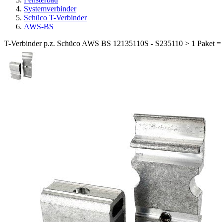
Systemverbinder
Schüco T-Verbinder
AWS-BS
T-Verbinder p.z. Schüco AWS BS 12135110S - S235110 > 1 Paket = 