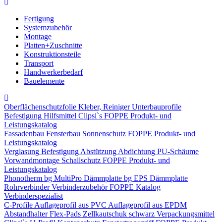
Fertigung
Systemzubehör
Montage
Platten+Zuschnitte
Konstruktionsteile
Transport
Handwerkerbedarf
Bauelemente
Oberflächenschutzfolie
Kleber, Reiniger
Unterbauprofile
Befestigung
Hilfsmittel
Clipsi`s
FOPPE Produkt- und
Leistungskatalog
Fassadenbau
Fensterbau
Sonnenschutz
FOPPE Produkt- und
Leistungskatalog
Verglasung
Befestigung
Abstützung
Abdichtung
PU-Schäume
Vorwandmontage
Schallschutz
FOPPE Produkt- und
Leistungskatalog
Phonotherm
bg MultiPro Dämmplatte
bg EPS Dämmplatte
Rohrverbinder
Verbinderzubehör
FOPPE Katalog
Verbinderspezialist
C-Profile
Auflageprofil aus PVC
Auflageprofil aus EPDM
Abstandhalter Flex-Pads
Zellkautschuk schwarz
Verpackungsmittel