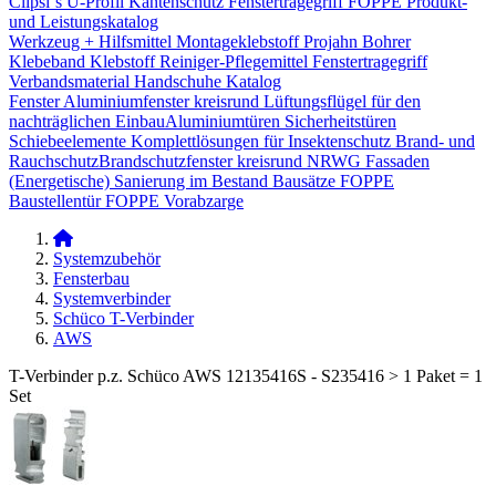
Clipsi`s
U-Profil Kantenschutz
Fenstertragegriff
FOPPE Produkt-
und Leistungskatalog
Werkzeug + Hilfsmittel
Montageklebstoff
Projahn Bohrer
Klebeband
Klebstoff
Reiniger-Pflegemittel
Fenstertragegriff
Verbandsmaterial
Handschuhe
Katalog
Fenster
Aluminiumfenster kreisrund
Lüftungsflügel für den
nachträglichen Einbau​
Aluminiumtüren
Sicherheitstüren
Schiebeelemente
Komplettlösungen für Insektenschutz
Brand- und
Rauchschutz​
Brandschutzfenster kreisrund
NRWG
Fassaden
(Energetische) Sanierung im Bestand
Bausätze
FOPPE
Baustellentür
FOPPE Vorabzarge
Systemzubehör
Fensterbau
Systemverbinder
Schüco T-Verbinder
AWS
T-Verbinder p.z. Schüco AWS 12135416S - S235416 > 1 Paket = 1
Set