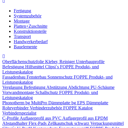
Fertigung
Systemzubehör
Montage
Platten+Zuschnitte
Konstruktionsteile
Transport
Handwerkerbedarf
Bauelemente
Oberflächenschutzfolie
Kleber, Reiniger
Unterbauprofile
Befestigung
Hilfsmittel
Clipsi`s
FOPPE Produkt- und
Leistungskatalog
Fassadenbau
Fensterbau
Sonnenschutz
FOPPE Produkt- und
Leistungskatalog
Verglasung
Befestigung
Abstützung
Abdichtung
PU-Schäume
Vorwandmontage
Schallschutz
FOPPE Produkt- und
Leistungskatalog
Phonotherm
bg MultiPro Dämmplatte
bg EPS Dämmplatte
Rohrverbinder
Verbinderzubehör
FOPPE Katalog
Verbinderspezialist
C-Profile
Auflageprofil aus PVC
Auflageprofil aus EPDM
Abstandhalter Flex-Pads
Zellkautschuk schwarz
Verpackungsmittel