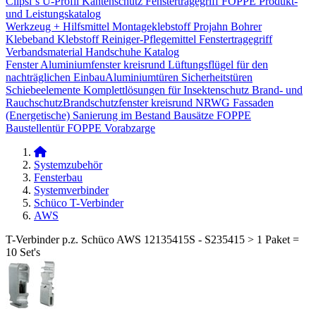
Clipsi`s
U-Profil Kantenschutz
Fenstertragegriff
FOPPE Produkt-
und Leistungskatalog
Werkzeug + Hilfsmittel
Montageklebstoff
Projahn Bohrer
Klebeband
Klebstoff
Reiniger-Pflegemittel
Fenstertragegriff
Verbandsmaterial
Handschuhe
Katalog
Fenster
Aluminiumfenster kreisrund
Lüftungsflügel für den
nachträglichen Einbau​
Aluminiumtüren
Sicherheitstüren
Schiebeelemente
Komplettlösungen für Insektenschutz
Brand- und
Rauchschutz​
Brandschutzfenster kreisrund
NRWG
Fassaden
(Energetische) Sanierung im Bestand
Bausätze
FOPPE
Baustellentür
FOPPE Vorabzarge
Systemzubehör
Fensterbau
Systemverbinder
Schüco T-Verbinder
AWS
T-Verbinder p.z. Schüco AWS 12135415S - S235415 > 1 Paket =
10 Set's